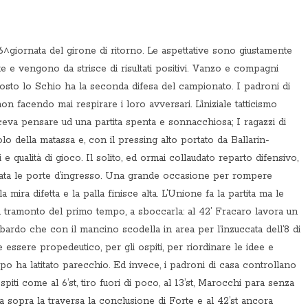
6^giornata del girone di ritorno. Le aspettative sono giustamente
e e vengono da strisce di risultati positivi. Vanzo e compagni
posto lo Schio ha la seconda difesa del campionato. I padroni di
n facendo mai respirare i loro avversari. L’iniziale tatticismo
va pensare ud una partita spenta e sonnacchiosa; I ragazzi di
o della matassa e, con il pressing alto portato da Ballarin-
e qualità di gioco. Il solito, ed ormai collaudato reparto difensivo,
ata le porte d’ingresso. Una grande occasione per rompere
 mira difetta e la palla finisce alta. L’Unione fa la partita ma le
sul tramonto del primo tempo, a sboccarla: al 42’ Fracaro lavora un
ombardo che con il mancino scodella in area per l’inzuccata dell’8 di
be essere propedeutico, per gli ospiti, per riordinare le idee e
o ha latitato parecchio. Ed invece, i padroni di casa controllano
piti come al 6’st, tiro fuori di poco, al 13’st, Marocchi para senza
za sopra la traversa la conclusione di Forte e al 42’st ancora