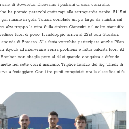
 sale, di Roveretto. Dicevamo i padroni di casa: controllo,
che ha portato parecchi grattacapi alla retroguardia ospite. Al 15’st
 il gol rimane in gola: Tonani conclude un po largo da sinistra, sul
 alza troppo la mira. Sulla sinistra Gianesini è il solito stantuffo:
edisce fuori di poco. Il raddoppio arriva al 22’st con Giordani
lla sponda di Fracaro. Alla festa vorrebbe partecipare anche Pilan
n Ayoub ad intervenire senza problemi e l’altra calciata fuori. Al
Il Bomber non sbaglia però al 44’st quando conquista e difende
mette nel sette con il mancino. Triplice fischio del Sig. Tinelli di
va a festeggiare. Con i tre punti conquistati ora la classifica si fa