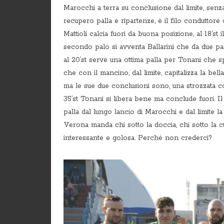
Marocchi a terra su conclusione dal limite, senza
recupero palla e ripartenze, è il filo conduttore 
Mattioli calcia fuori da buona posizione, al 18’st
secondo palo si avventa Ballarini che da due passi
al 20’st serve una ottima palla per Tonani che sp
che con il mancino, dal limite, capitalizza la be
ma le sue due conclusioni sono, una strozzata co
35’st Tonani si libera bene ma conclude fuori. 
palla dal lungo lancio di Marocchi e dal limite la 
Verona manda chi sotto la doccia, chi sotto la cur
interessante e golosa. Perché non crederci?