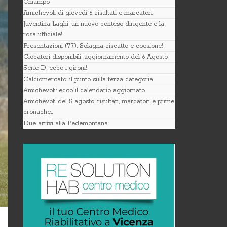
Chiampo
Amichevoli di giovedì 6: risultati e marcatori
Juventina Laghi: un nuovo conteso dirigente e la
rosa ufficiale!
Presentazioni (77): Solagna, riscatto e coesione!
Giocatori disponibili: aggiornamento del 6 Agosto
Serie D: ecco i gironi!
Calciomercato: il punto sulla terza categoria
Amichevoli: ecco il calendario aggiornato
Amichevoli del 5 agosto: risultati, marcatori e prime
cronache..
Due arrivi alla Pedemontana.