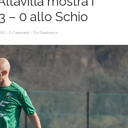
ltavilla mostra i
3 – 0 allo Schio
023
0 Commenti
Da
Gianfranco