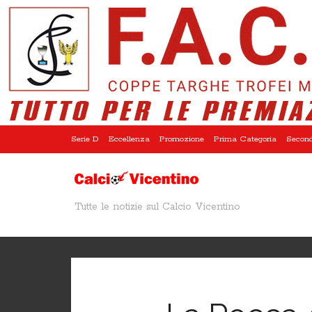
Serie D
Eccellenza
Promozione
Prima Categoria
Second
Tutte le notizie sul Calcio Vicentino