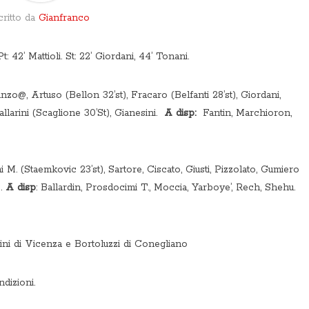
critto da
Gianfranco
 Mattioli. St: 22’ Giordani, 44’ Tonani.
zo@, Artuso (Bellon 32’st), Fracaro (Belfanti 28’st), Giordani,
allarini (Scaglione 30’St), Gianesini.
A disp
:
Fantin, Marchioron,
M. (Staemkovic 23’st), Sartore, Ciscato, Giusti, Pizzolato, Gumiero
o.
A disp
: Ballardin, Prosdocimi T., Moccia, Yarboye’, Rech, Shehu.
jini di Vicenza e Bortoluzzi di Conegliano
dizioni.