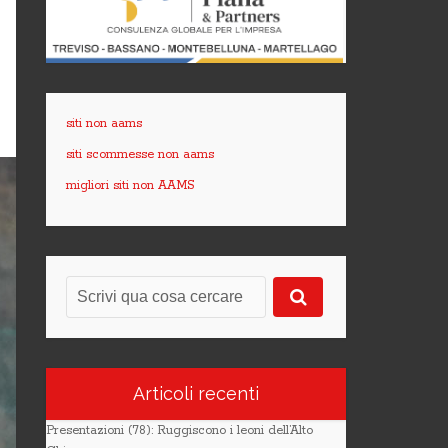
siti non aams
siti scommesse non aams
migliori siti non AAMS
Articoli recenti
Presentazioni (78): Ruggiscono i leoni dell’Alto