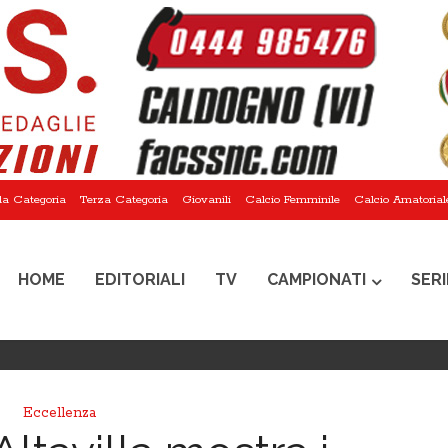
a Categoria
Terza Categoria
Giovanili
Calcio Femminile
Calcio Amatorial
HOME
EDITORIALI
TV
CAMPIONATI
SERI
Eccellenza