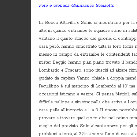
Foto e cronaca Gianfranco Scalzotto
La Rocca Altavilla e Schio si incontrano per la 
alte, in quanto entrambe le squadre sono in salut
vantano il quarto attacco del girone, di contrap
casa però, hanno dimostrato tutta la loro forza no
messo in campo da entrambe le contendenti face
mister Beggio hanno pian piano trovato il bandol
Lombardo e Fracaro, sono riusciti ad alzare ritmi 
guidato da capitan Vanzo, chiude a doppia mand
l’equilibrio è sul mancino di Lombardo al 10’ ma la
occasioni faticano a venire. Ci pensa Mattioli, 
difficile pallone a sinistra: palla che arriva a L
casa: palla all’incrocio e 1 a 0. Il riposo potreb
provare a trovare quel gioco che nel primo temp
meglio del previsto. Solo alcuni sprazzi per gli os
problemi a terra, al 29’st ancora l’uno di casa al