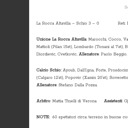
S
La Rocca Altavilla – Schio 3 – 0 Reti: Pt: 42’
Unione La Rocca Altavilla
: Marocchi, Cocco, Van
Mattioli (Pilan 15st), Lombardo (Tonani al 7’st), B
Diordievic, Cvetkovic,
Allenatore
: Paolo Beggio.
Calcio Schio:
Ayoub, Dall’Igna, Forte, Prosdocimi 
(Calgaro 12’st), Popovic (Xamin 20’st), Roverett
Allenatore
: Stefano Dalla Pozza.
Arbitro
: Mattia Tinelli di Verona
Assistenti
: G
NOTE:
60 spettatori circa: terreno in buone con