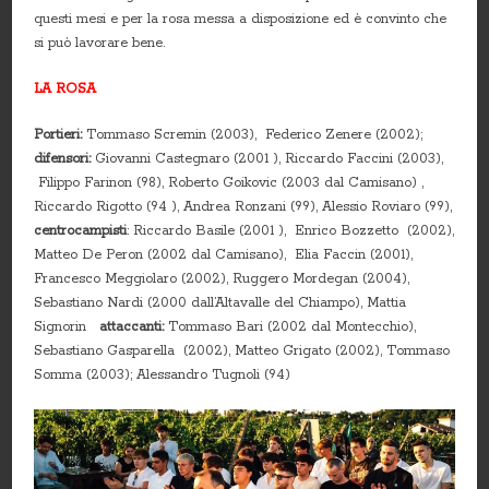
questi mesi e per la rosa messa a disposizione ed è convinto che
si può lavorare bene.
LA ROSA
Portieri:
Tommaso Scremin (2003), Federico Zenere (2002);
difensori:
Giovanni Castegnaro (2001 ), Riccardo Faccini (2003),
Filippo Farinon (98), Roberto Goikovic (2003 dal Camisano) ,
Riccardo Rigotto (94 ), Andrea Ronzani (99), Alessio Roviaro (99),
centrocampisti
: Riccardo Basile (2001 ), Enrico Bozzetto (2002),
Matteo De Peron (2002 dal Camisano), Elia Faccin (2001),
Francesco Meggiolaro (2002), Ruggero Mordegan (2004),
Sebastiano Nardi (2000 dall’Altavalle del Chiampo), Mattia
Signorin
attaccanti:
Tommaso Bari (2002 dal Montecchio),
Sebastiano Gasparella (2002), Matteo Grigato (2002), Tommaso
Somma (2003); Alessandro Tugnoli (94)