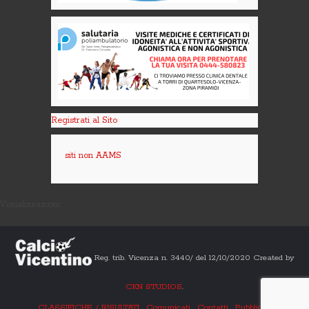
Registrati al Sito
siti non AAMS
Visualizzazioni:
Reg. trib. Vicenza n. 3440/ del 12/10/2020 Created by
CKN STUDIOS
.
CLASSIFICHE / RISULTATI
Comunicati
Contatti
Pubblicità