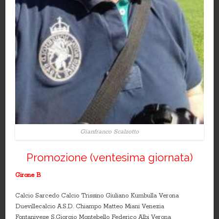
Gianfranco Scalzotto
Promozione (ventesima giornata)
Girone B
Calcio Sarcedo Calcio Trissino Giuliano Kumbulla Verona
Duevillecalcio A.S.D. Chiampo Matteo Miani Venezia
Fontanivese S.Giorgio Montebello Federico Albi Verona