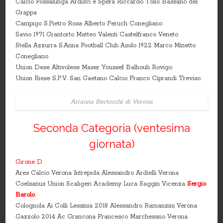
Calcio Fossalunga Ardisci e Spera Riccardo Tolio Bassano del
Grappa
Campigo S.Pietro Rosa Alberto Peruch Conegliano
Savio 1971 Grantorto Matteo Valenti Castelfranco Veneto
Stella Azzurra S.Anna Football Club Asolo 1922 Marco Minetto
Conegliano
Union Dese Altivolese Maser Youssef Balhouh Rovigo
Union Riese S.P.V. San Gaetano Calcio Franco Ciprandi Treviso
Arianna Bertocchi di Verona
Seconda Categoria (ventesima
giornata)
Girone D
Ares Calcio Verona Intrepida Alessandro Ardielli Verona
Coelsanus Union Scaligeri Academy Luca Saggin Vicenza
Sergio
Barolo
Colognola Ai Colli Lessinia 2018 Alessandro Ramanzini Verona
Gazzolo 2014 Ac Grancona Francesco Marchesano Verona