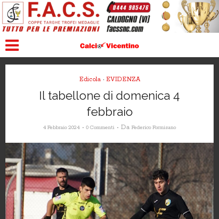
Edicola
EVIDENZA
•
Il tabellone di domenica 4
febbraio
Da
4 Febbraio 2024
0 Commenti
Federico Formisano