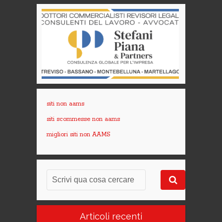
siti non aams
siti scommesse non aams
migliori siti non AAMS
Articoli recenti