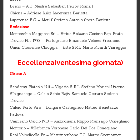
Breno – A.C. Mestre Sebastian Petrov Roma 1
Chions – Adriese Luigi Lacerenza Barletta
Luparense F.C. – Mori S.Stefano Antonio Spera Barletta
Redazione
Montecchio Maggiore Srl – Virtus Bolzano Cosimo Papi Prato
Treviso Fbc 1993 – Portogruaro Emanuele Velocci Frosinone
Union Clodiense Chioggia – Este S.R.L. Mario Picardi Viareggio
Eccellenza(ventesima giornata)
Girone A
Academy Plateola 1911 – Vigasio A R.L. Stefano Mariani Livorno
Albignasego – Calcio Schio Rajiv Samuele Cestaro Sedona
Treviso
Calcio Porto Viro – Longare Castegnero Matteo Benetazzo
Padova
Camisano Calcio 1910 – Ambrosiana Filippo Franzago Conegliano
Montorio – Villafranca Veronese Carlo Dei Tos Conegliano
Real Valpolicella Fc – Mestrinorubano F.C. Marco Scomazzon