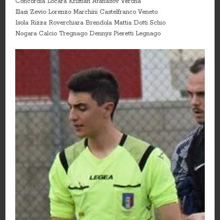
Concordia Locara Kristian Atanasov Verona
Illasi Zevio Lorenzo Marchini Castelfranco Veneto
Isola Rizza Roverchiara Brendola Mattia Dotti Schio
Nogara Calcio Tregnago Dennys Pieretti Legnago