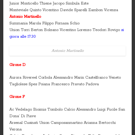
Junior Monticello Thiene Jacopo Simbula Este
Monteviale Quinto Vicentino Davide Sparelli Zambon Vicenza
Antonio Martinello
Summania Marola Filippo Fornasa Schio
Union Torri Berton Bolzano Vicentino Lorenzo Teodori Rovigo
si
gioca alle 17.30
Antonio Martinello
Girone D
Aurora Rivereel Corbola Alessandro Marin Castelfranco Veneto
Tagliolese Spes Poiana Francesco Pravato Padova
Girone F
Ac Vedelago Bioimis Tombolo Calcio Alessandro Luigi Fucile San
Dona’ Di Piave
Arsenal Cusinati Union Camposanmartino Arianna Bertocchi
Verona