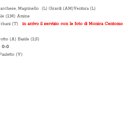
rchese, Magrinello (L) Girardi (AM)Ventura (L)
e (2,M) Amine
Urbani (T)
in arrivo il servizio con le foto di Monica Centomo
tto (A) Basile (2,S)
e 0-0
auletto (V)