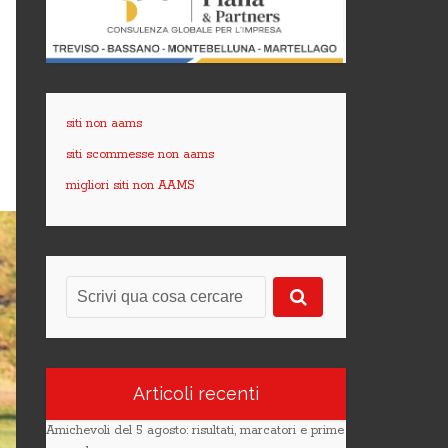
siti non aams
siti scommesse non aams
migliori siti non AAMS
Articoli recenti
Amichevoli del 5 agosto: risultati, marcatori e prime