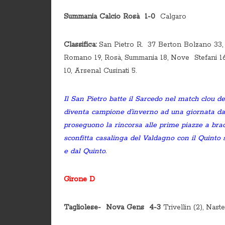
Summania Calcio Rosà 1-0
Calgaro
Classifica:
San Pietro R. 37 Berton Bolzano 33,
Romano 19, Rosà, Summania 18, Nove Stefani 1
10, Arsenal Cusinati 5.
Il San Pietro batte il Sarcedo nel match clou d
diventa campione d’inverno ad una giornata da
proseguono la rincorsa alle prime piazze a brac
sconfitta casalinga del Valdagno con il Quinto 
e dal Quinto.
Girone D
Tagliolese- Nova Gens 4-3
Trivellin (2), Nast