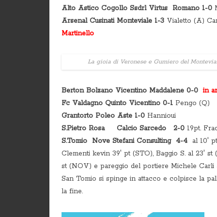
Alto Astico Cogollo Ssdrl Virtus Romano 1-0
M
Arsenal Cusinati Monteviale 1-3
Vialetto (A) Ca
Martinello
La gioia di Veronese e Gumiero del Montevia
Berton Bolzano Vicentino Maddalene 0-0
in a
Fc Valdagno Quinto Vicentino 0-1
Pengo (Q)
Grantorto Poleo Aste 1-0
Hannioui
S.Pietro Rosa Calcio Sarcedo 2-0
19pt. Fra
S.Tomio Nove Stefani Consulting 4-4
al 10′ pt
Clementi kevin 39′ pt (STO), Baggio S. al 23′ st 
st (NOV) e pareggio del portiere Michele Carli al
San Tomio si spinge in attacco e colpisce la pall
la fine.