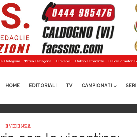
a Categoria
Terza Categoria
Giovanili
Calcio Femminile
Calcio Amatorial
HOME
EDITORIALI
TV
CAMPIONATI
SERI
EVIDENZA