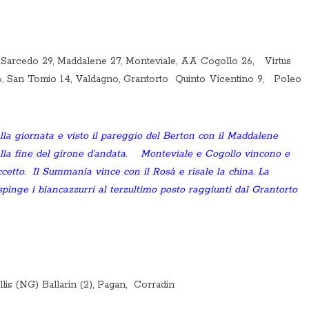
 Sarcedo 29, Maddalene 27, Monteviale, AA Cogollo 26, Virtus
6, San Tomio 14, Valdagno, Grantorto Quinto Vicentino 9, Poleo
ella giornata e visto il pareggio del Berton con il Maddalene
lla fine del girone d’andata. Monteviale e Cogollo vincono e
cetto. Il Summania vince con il Rosà e risale la china. La
spinge i biancazzurri al terzultimo posto raggiunti dal Grantorto
ellis (NG) Ballarin (2), Pagan, Corradin