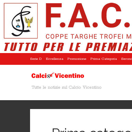
Serie D
Eccellenza
Promozione
Prima Categoria
Second
Tutte le notizie sul Calcio Vicentino