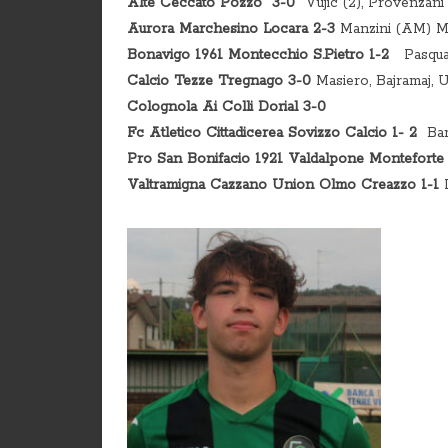
Alte Ceccato Pozzo 3-0
Vujic (2), Provenzani
Aurora Marchesino Locara 2-3
Manzini (AM) Ma
Bonavigo 1961 Montecchio S.Pietro 1-2
Pasqual
Calcio Tezze Tregnago 3-0
Masiero, Bajramaj, 
Colognola Ai Colli Dorial 3-0
Fc Atletico Cittadicerea Sovizzo Calcio 1- 2
Baro
Pro San Bonifacio 1921 Valdalpone Montefort
Valtramigna Cazzano Union Olmo Creazzo 1-1
P