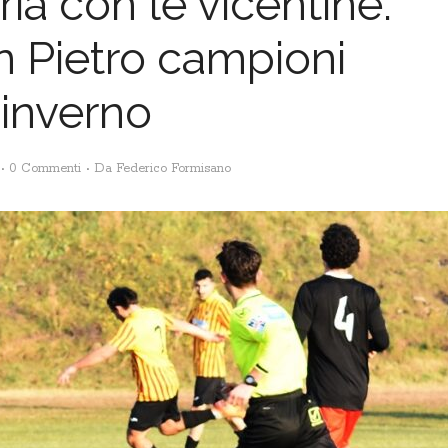
ia con le vicentine:
n Pietro campioni
’inverno
0 Commenti
Da
Federico Formisano