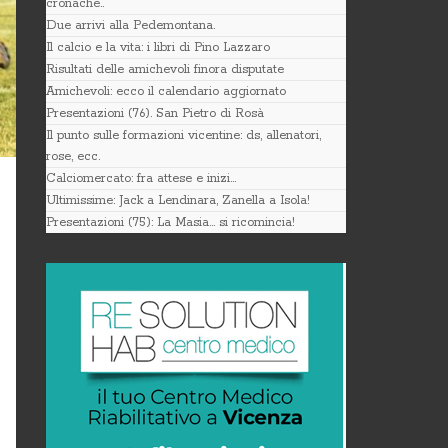
cronache..
Due arrivi alla Pedemontana.
Il calcio e la vita: i libri di Pino Lazzaro
Risultati delle amichevoli finora disputate
Amichevoli: ecco il calendario aggiornato
Presentazioni (76). San Pietro di Rosà
Il punto sulle formazioni vicentine: ds, allenatori,
rose, ecc.
Calciomercato: fra attese e inizi…
Ultimissime: Jack a Lendinara, Zanella a Isola!
Presentazioni (75): La Masia… si ricomincia!