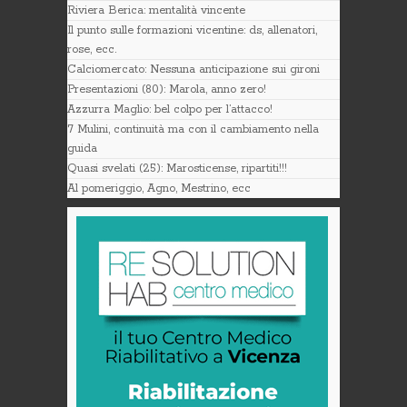
Riviera Berica: mentalità vincente
Il punto sulle formazioni vicentine: ds, allenatori,
rose, ecc.
Calciomercato: Nessuna anticipazione sui gironi
Presentazioni (80): Marola, anno zero!
Azzurra Maglio: bel colpo per l’attacco!
7 Mulini, continuità ma con il cambiamento nella
guida
Quasi svelati (25): Marosticense, ripartiti!!!
Al pomeriggio, Agno, Mestrino, ecc