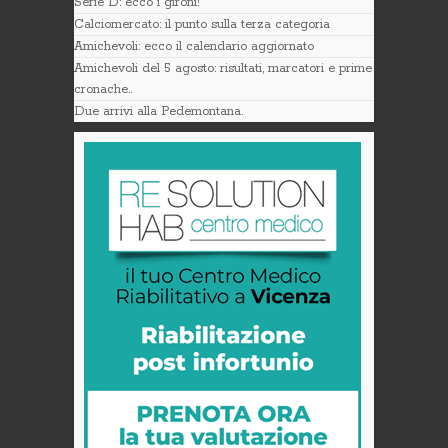
Serie D: ecco i gironi!
Calciomercato: il punto sulla terza categoria
Amichevoli: ecco il calendario aggiornato
Amichevoli del 5 agosto: risultati, marcatori e prime
cronache..
Due arrivi alla Pedemontana.