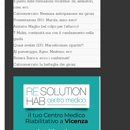
Il punto sulle formazioni vicentine: ds, allenatori,
rose, ecc.
Calciomercato: Nessuna anticipazione sui gironi
Presentazioni (80): Marola, anno zero!
Azzurra Maglio: bel colpo per l’attacco!
7 Mulini, continuità ma con il cambiamento nella
guida
Quasi svelati (25): Marosticense, ripartiti!!!
Al pomeriggio, Agno, Mestrino, ecc
Riviera Berica: ecco i confermati!
Calciomercato: la battaglia dei gironi