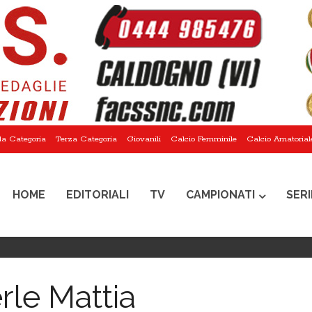
a Categoria
Terza Categoria
Giovanili
Calcio Femminile
Calcio Amatorial
HOME
EDITORIALI
TV
CAMPIONATI
SERI
rle Mattia