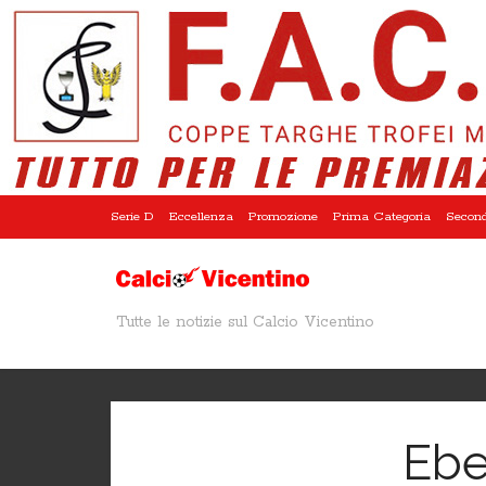
Serie D
Eccellenza
Promozione
Prima Categoria
Second
Tutte le notizie sul Calcio Vicentino
Ebe