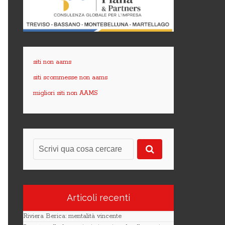
siti non aams
siti scommesse non aams
migliori siti non AAMS
Articoli recenti
Riviera Berica: mentalità vincente