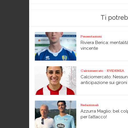
Ti potre
Presentazioni
Riviera Berica: mentalit
vincente
Calciomercato
EVIDENZA
•
Calciomercato: Nessu
anticipazione sui gironi
Redazionali
Azzurra Maglio: bel co
per l’attacco!