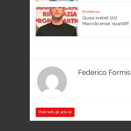
Eccellenza
Quasi svelati (25):
Marosticense, ripartiti!!!
Federico Formi
Vedi tutti gli articoli