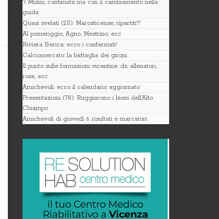
7 Mulini, continuità ma con il cambiamento nella
guida
Quasi svelati (25): Marosticense, ripartiti!!!
Al pomeriggio, Agno, Mestrino, ecc
Riviera Berica: ecco i confermati!
Calciomercato: la battaglia dei gironi
Il punto sulle formazioni vicentine: ds, allenatori,
rose, ecc.
Amichevoli: ecco il calendario aggiornato
Presentazioni (78): Ruggiscono i leoni dell’Alto
Chiampo
Amichevoli di giovedì 6: risultati e marcatori