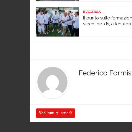
EVIDENZA
Il punto sulle formazion
vicentine: ds, allenatori..
Federico Formi
Vedi tutti gli articoli