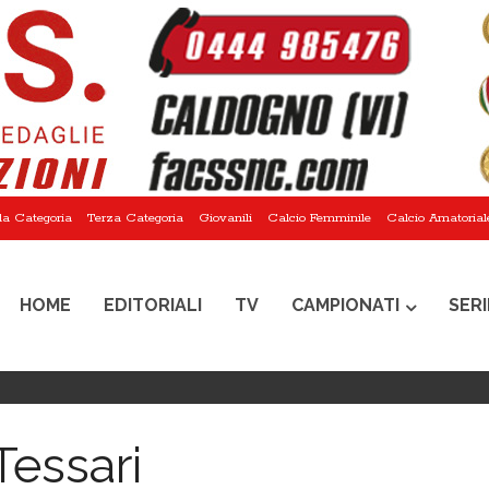
a Categoria
Terza Categoria
Giovanili
Calcio Femminile
Calcio Amatorial
HOME
EDITORIALI
TV
CAMPIONATI
SERI
Tessari