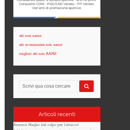
siti non aams
siti scommesse non aams
migliori siti non AAMS
Articoli recenti
Azzurra Maglio: bel colpo per l’attacco!