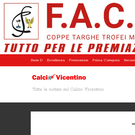
Serie D
Eccellenza
Promozione
Prima Categoria
Second
Tutte le notizie sul Calcio Vicentino