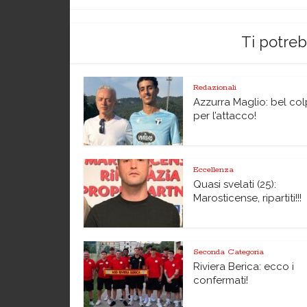
Ti potre
Redazionali
Azzurra Maglio: bel co
per l’attacco!
Eccellenza
Quasi svelati (25):
Marosticense, ripartiti!!!
Seconda Categoria
Riviera Berica: ecco i
confermati!