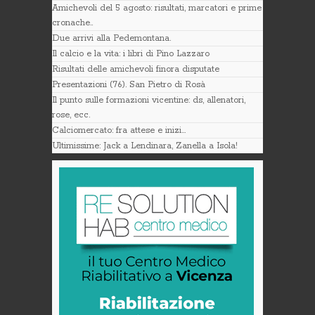
Amichevoli del 5 agosto: risultati, marcatori e prime
cronache..
Due arrivi alla Pedemontana.
Il calcio e la vita: i libri di Pino Lazzaro
Risultati delle amichevoli finora disputate
Presentazioni (76). San Pietro di Rosà
Il punto sulle formazioni vicentine: ds, allenatori,
rose, ecc.
Calciomercato: fra attese e inizi…
Ultimissime: Jack a Lendinara, Zanella a Isola!