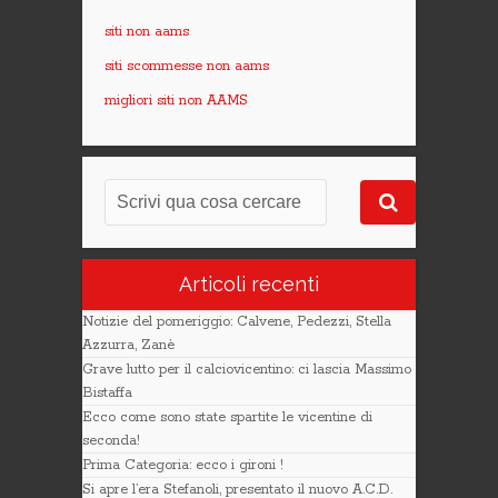
siti non aams
siti scommesse non aams
migliori siti non AAMS
Articoli recenti
Notizie del pomeriggio: Calvene, Pedezzi, Stella
Azzurra, Zanè
Grave lutto per il calciovicentino: ci lascia Massimo
Bistaffa
Ecco come sono state spartite le vicentine di
seconda!
Prima Categoria: ecco i gironi !
Si apre l’era Stefanoli, presentato il nuovo A.C.D.