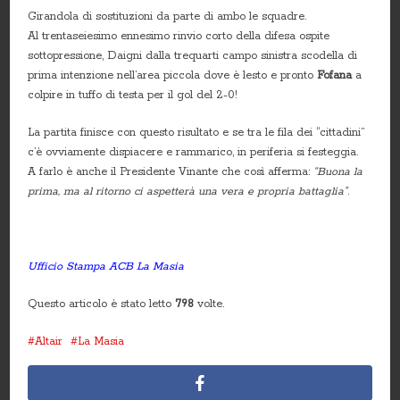
Girandola di sostituzioni da parte di ambo le squadre.
Al trentaseiesimo ennesimo rinvio corto della difesa ospite
sottopressione, Daigni dalla trequarti campo sinistra scodella di
prima intenzione nell’area piccola dove è lesto e pronto
Fofana
a
colpire in tuffo di testa per il gol del 2-0!
La partita finisce con questo risultato e se tra le fila dei “cittadini”
c’è ovviamente dispiacere e rammarico, in periferia si festeggia.
A farlo è anche il Presidente Vinante che così afferma:
“Buona la
prima, ma al ritorno ci aspetterà una vera e propria battaglia”
.
Ufficio Stampa ACB La Masia
Questo articolo è stato letto
798
volte.
Altair
La Masia