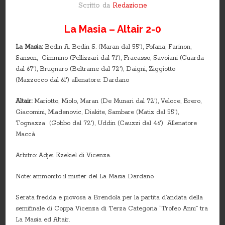
Scritto da
Redazione
La Masia – Altair 2-0
La Masia:
Bedin A. Bedin S. (Maran dal 55′), Fofana, Farinon,
Sanson, Cimmino (Pellizzari dal 71′), Fracasso, Savoiani (Guarda
dal 67′), Brugnaro (Beltrame dal 72′), Daigni, Ziggiotto
(Mazzocco dal 61′) allenatore: Dardano
Altair:
Mariotto, Miolo, Maran (De Munari dal 72′), Veloce, Brero,
Giacomini, Mladenovic, Diakite, Sambare (Matiz dal 55′),
Tognazza (Gobbo dal 72′), Uddin (Cauzzi dal 46′) Allenatore
Maccà
Arbitro: Adjei Ezekiel di Vicenza.
Note: ammonito il mister del La Masia Dardano
Serata fredda e piovosa a Brendola per la partita d’andata della
semifinale di Coppa Vicenza di Terza Categoria “Trofeo Anni” tra
La Masia ed Altair.