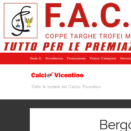
Serie D
Eccellenza
Promozione
Prima Categoria
Second
Tutte le notizie sul Calcio Vicentino
Berg