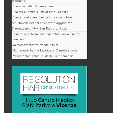
cronache..
Due arrivi alla Pedemontana.
Il calcio e la vita: i libri di Pino Lazzaro
Risultati delle amichevoli finora disputate
Amichevoli: ecco il calendario aggiornato
Presentazioni (76). San Pietro di Rosà
Il punto sulle formazioni vicentine: ds, allenatori,
rose, ecc.
Calciomercato: fra attese e inizi…
Ultimissime: Jack a Lendinara, Zanella a Isola!
Presentazioni (75): La Masia… si ricomincia!