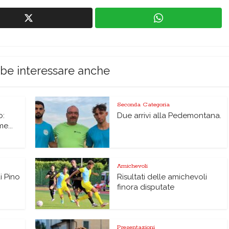
bbe interessare anche
Seconda Categoria
o:
Due arrivi alla Pedemontana.
me...
Amichevoli
di Pino
Risultati delle amichevoli
finora disputate
Presentazioni