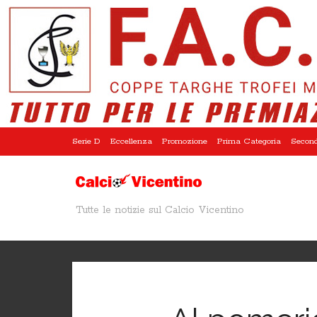
Serie D
Eccellenza
Promozione
Prima Categoria
Second
Tutte le notizie sul Calcio Vicentino