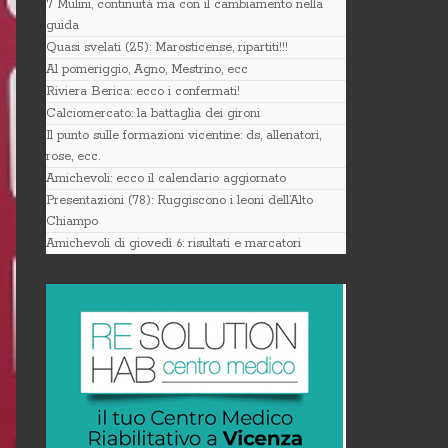
7 Mulini, continuità ma con il cambiamento nella
guida
Quasi svelati (25): Marosticense, ripartiti!!!
Al pomeriggio, Agno, Mestrino, ecc
Riviera Berica: ecco i confermati!
Calciomercato: la battaglia dei gironi
Il punto sulle formazioni vicentine: ds, allenatori,
rose, ecc.
Amichevoli: ecco il calendario aggiornato
Presentazioni (78): Ruggiscono i leoni dell’Alto
Chiampo
Amichevoli di giovedì 6: risultati e marcatori