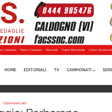
a Categoria
Terza Categoria
Giovanili
Calcio Femminile
Calcio Amatorial
HOME
EDITORIALI
TV
CAMPIONATI
SERI
Calciomercato