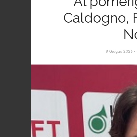
Al pomeri
Caldogno, F
N
8 Giugno 2026