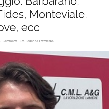
ggio: Barbarano,
ides, Monteviale,
ove, ecc
0 Commenti
Da
Federico Formisano