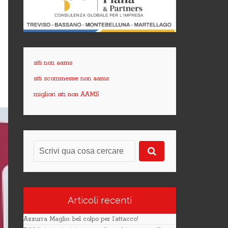
siti non aams
siti scommesse non aams
migliori siti non AAMS
Articoli recenti
Azzurra Maglio: bel colpo per l’attacco!