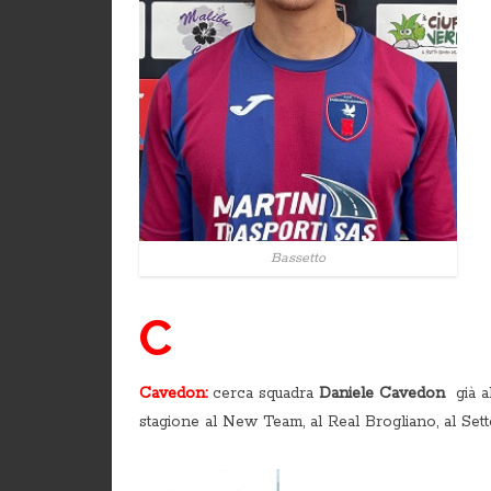
Bassetto
C
Cavedon:
cerca squadra
Daniele Cavedon
già al
stagione al New Team, al Real Brogliano, al Sett