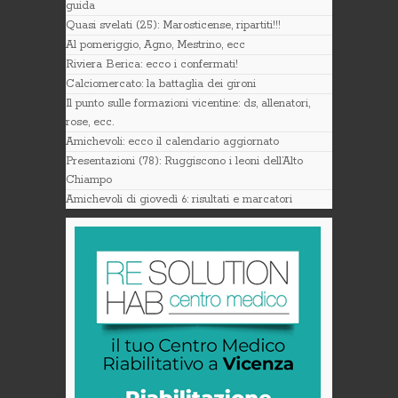
guida
Quasi svelati (25): Marosticense, ripartiti!!!
Al pomeriggio, Agno, Mestrino, ecc
Riviera Berica: ecco i confermati!
Calciomercato: la battaglia dei gironi
Il punto sulle formazioni vicentine: ds, allenatori,
rose, ecc.
Amichevoli: ecco il calendario aggiornato
Presentazioni (78): Ruggiscono i leoni dell’Alto
Chiampo
Amichevoli di giovedì 6: risultati e marcatori