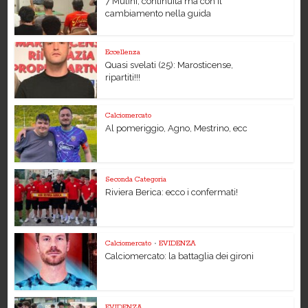
7 Mulini, continuità ma con il
cambiamento nella guida
Eccellenza
Quasi svelati (25): Marosticense,
ripartiti!!!
Calciomercato
Al pomeriggio, Agno, Mestrino, ecc
Seconda Categoria
Riviera Berica: ecco i confermati!
Calciomercato
•
EVIDENZA
Calciomercato: la battaglia dei gironi
EVIDENZA