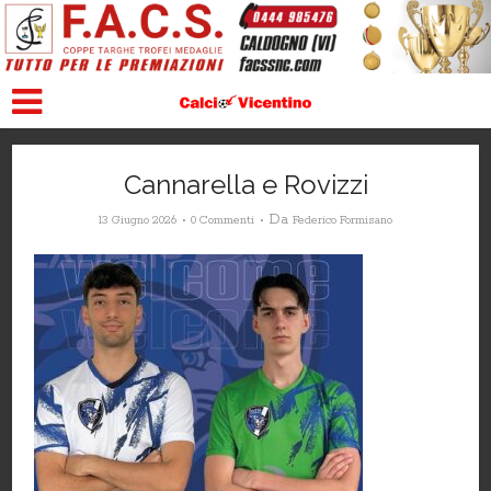
Cannarella e Rovizzi
Da
13 Giugno 2026
0 Commenti
Federico Formisano