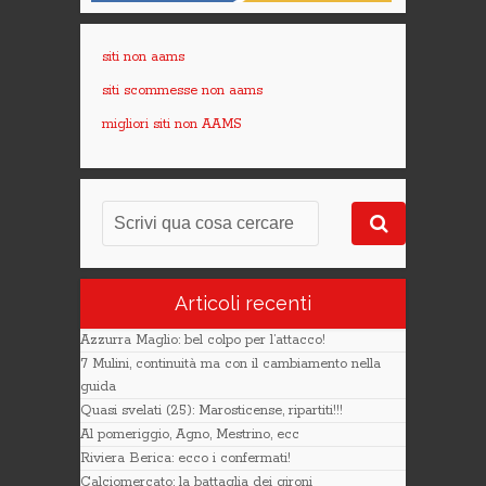
siti non aams
siti scommesse non aams
migliori siti non AAMS
Articoli recenti
Azzurra Maglio: bel colpo per l’attacco!
7 Mulini, continuità ma con il cambiamento nella
guida
Quasi svelati (25): Marosticense, ripartiti!!!
Al pomeriggio, Agno, Mestrino, ecc
Riviera Berica: ecco i confermati!
Calciomercato: la battaglia dei gironi