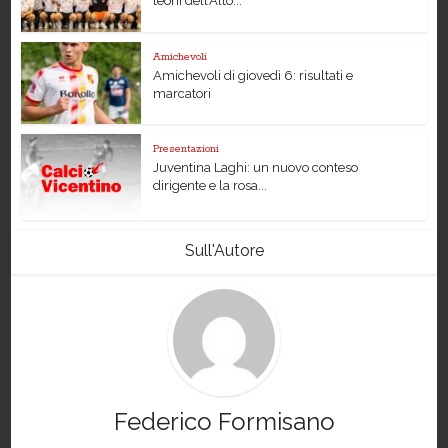
leoni dell’Alto...
Amichevoli
Amichevoli di giovedì 6: risultati e
marcatori
Presentazioni
Juventina Laghi: un nuovo conteso
dirigente e la rosa...
Sull'Autore
Federico Formisano