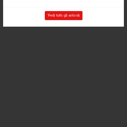
Vedi tutti gli articoli