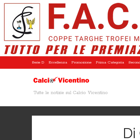
Serie D
Eccellenza
Promozione
Prima Categoria
Second
Tutte le notizie sul Calcio Vicentino
Di