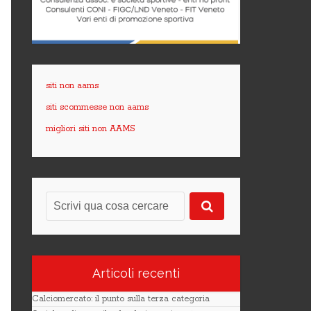
siti non aams
siti scommesse non aams
migliori siti non AAMS
Articoli recenti
Calciomercato: il punto sulla terza categoria