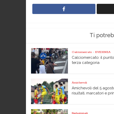
Ti potre
Calciomercato
EVIDENZA
•
Calciomercato: il punto
terza categoria
Amichevoli
Amichevoli del 5 agost
risultati, marcatori e pri
Redazionali