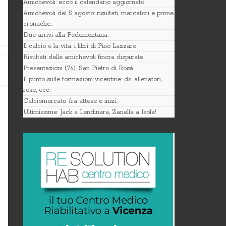
Amichevoli: ecco il calendario aggiornato
Amichevoli del 5 agosto: risultati, marcatori e prime
cronache..
Due arrivi alla Pedemontana.
Il calcio e la vita: i libri di Pino Lazzaro
Risultati delle amichevoli finora disputate
Presentazioni (76). San Pietro di Rosà
Il punto sulle formazioni vicentine: ds, allenatori,
rose, ecc.
Calciomercato: fra attese e inizi…
Ultimissime: Jack a Lendinara, Zanella a Isola!