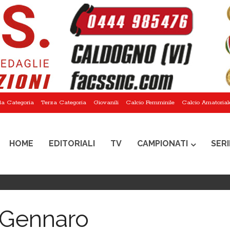
a Categoria
Terza Categoria
Giovanili
Calcio Femminile
Calcio Amatorial
HOME
EDITORIALI
TV
CAMPIONATI
SERI
 Gennaro