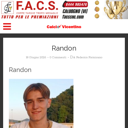
Randon
Da
18 Giugno 2026
0 Commenti
Federico Formisano
Randon