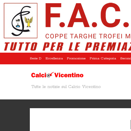
Serie D
Eccellenza
Promozione
Prima Categoria
Second
Tutte le notizie sul Calcio Vicentino