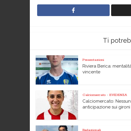
Ti potre
Presentazioni
Riviera Berica: mentalit
vincente
Calciomercato
EVIDENZA
•
Calciomercato: Nessu
anticipazione sui gironi
Redazionali