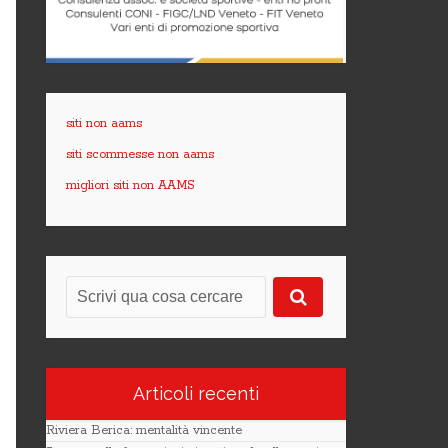
siti non aams
siti scommesse non aams
migliori siti non AAMS
Articoli recenti
Riviera Berica: mentalità vincente