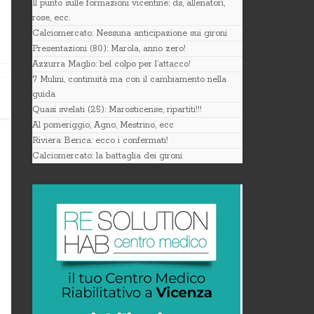
Il punto sulle formazioni vicentine: ds, allenatori,
rose, ecc.
Calciomercato: Nessuna anticipazione sui gironi
Presentazioni (80): Marola, anno zero!
Azzurra Maglio: bel colpo per l’attacco!
7 Mulini, continuità ma con il cambiamento nella
guida
Quasi svelati (25): Marosticense, ripartiti!!!
Al pomeriggio, Agno, Mestrino, ecc
Riviera Berica: ecco i confermati!
Calciomercato: la battaglia dei gironi