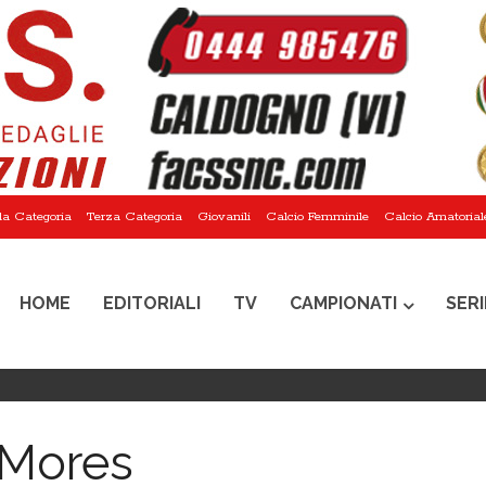
a Categoria
Terza Categoria
Giovanili
Calcio Femminile
Calcio Amatorial
HOME
EDITORIALI
TV
CAMPIONATI
SERI
Mores