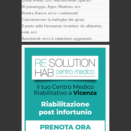
Quasi svelati (25): Marosticense, ripartiti!!!
Al pomeriggio, Agno, Mestrino, ecc
Riviera Berica: ecco i confermati!
Calciomercato: la battaglia dei gironi
Il punto sulle formazioni vicentine: ds, allenatori,
rose, ecc.
Amichevoli: ecco il calendario aggiornato