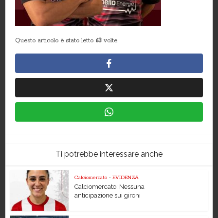
Questo articolo è stato letto
63
volte.
Ti potrebbe interessare anche
Calciomercato
•
EVIDENZA
Calciomercato: Nessuna
anticipazione sui gironi