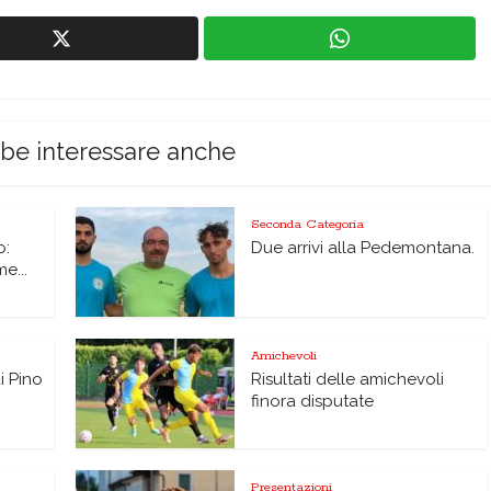
bbe interessare anche
Seconda Categoria
o:
Due arrivi alla Pedemontana.
me...
Amichevoli
di Pino
Risultati delle amichevoli
finora disputate
Presentazioni