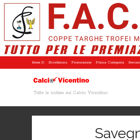
Serie D
Eccellenza
Promozione
Prima Categoria
Second
Tutte le notizie sul Calcio Vicentino
Savegn