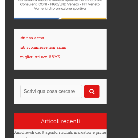
siti non aams
siti scommesse non aams
migliori siti non AAMS
Articoli recenti
Amichevoli del 5 agosto: risultati, marcatori e prime