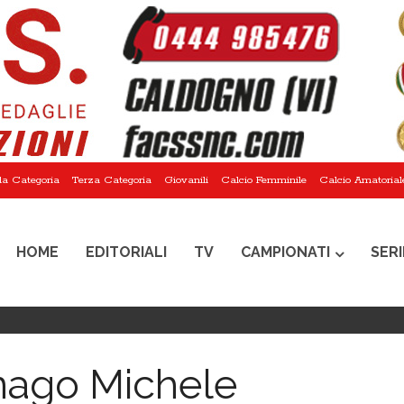
a Categoria
Terza Categoria
Giovanili
Calcio Femminile
Calcio Amatorial
HOME
EDITORIALI
TV
CAMPIONATI
SERI
ago Michele