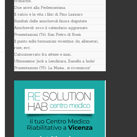
cronache..
Due arrivi alla Pedemontana.
Il calcio e la vita: i libri di Pino Lazzaro
Risultati delle amichevoli finora disputate
Amichevoli: ecco il calendario aggiornato
Presentazioni (76). San Pietro di Rosà
Il punto sulle formazioni vicentine: ds, allenatori,
rose, ecc.
Calciomercato: fra attese e inizi…
Ultimissime: Jack a Lendinara, Zanella a Isola!
Presentazioni (75): La Masia… si ricomincia!