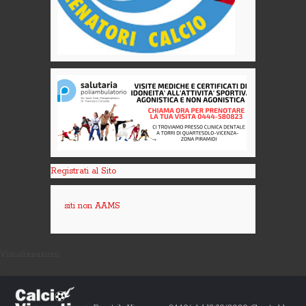
Registrati al Sito
siti non AAMS
Visualizzazioni: