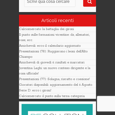
Articoli recenti
Calciomercato: la battaglia dei gironi
Il punto sulle formazioni vicentine: ds, allenatori,
rose, ecc.
Amichevoli: ecco il calendario aggiornato
Presentazioni (78): Ruggiscono i leoni dell’Alto
Chiampo
Amichevoli di giovedì 6: risultati e marcatori
Juventina Laghi: un nuovo conteso dirigente e la
rosa ufficiale!
Presentazioni (77): Solagna, riscatto e coesione!
Giocatori disponibili: aggiornamento del 6 Agosto
Serie D: ecco i gironi!
Calciomercato: il punto sulla terza categoria