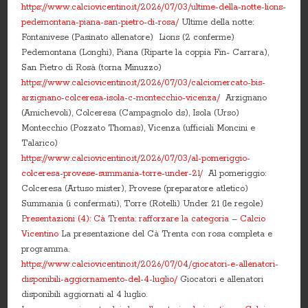
https://www.calciovicentino.it/2026/07/03/ultime-della-notte-lions-
pedemontana-piana-san-pietro-di-rosa/
Ultime della notte:
Fontanivese (Pasinato allenatore) Lions (2 conferme)
Pedemontana (Longhi), Piana (Riparte la coppia Fin- Carrara),
San Pietro di Rosà (torna Minuzzo)
https://www.calciovicentino.it/2026/07/03/calciomercato-bis-
arzignano-colceresa-isola-c-montecchio-vicenza/
Arzignano
(Amichevoli), Colceresa (Campagnolo ds), Isola (Urso)
Montecchio (Pozzato Thomas), Vicenza (ufficiali Moncini e
Talarico)
https://www.calciovicentino.it/2026/07/03/al-pomeriggio-
colceresa-provese-summania-torre-under-21/
Al pomeriggio:
Colceresa (Artuso mister), Provese (preparatore atletico)
Summania (i confermati), Torre (Rotelli) Under 21 (le regole)
Presentazioni (4): Cà Trenta: rafforzare la categoria – Calcio
Vicentino
La presentazione del Cà Trenta con rosa completa e
programma.
https://www.calciovicentino.it/2026/07/04/giocatori-e-allenatori-
disponibili-aggiornamento-del-4-luglio/
Giocatori e allenatori
disponibili aggiornati al 4 luglio.