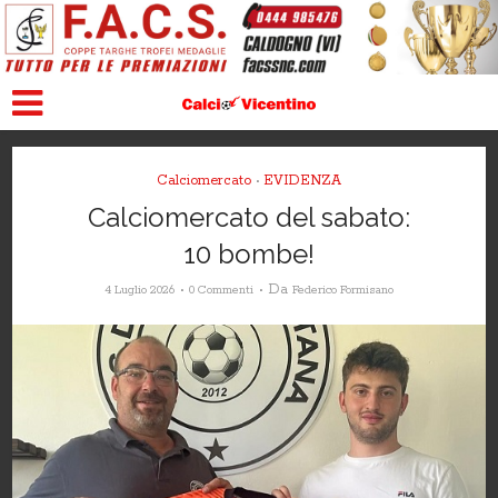
Calciomercato
EVIDENZA
•
Calciomercato del sabato:
10 bombe!
Da
4 Luglio 2026
0 Commenti
Federico Formisano