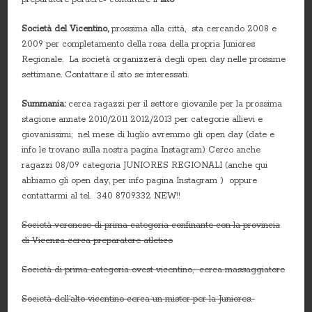
Società del Vicentino,
prossima alla città, sta cercando 2008 e
2009 per completamento della rosa della propria Juniores
Regionale. La società organizzerà degli open day nelle prossime
settimane. Contattare il sito se interessati.
Summania:
cerca ragazzi per il settore giovanile per la prossima
stagione annate 2010/2011 2012/2013 per categorie allievi e
giovanissimi; nel mese di luglio avremmo gli open day (date e
info le trovano sulla nostra pagina Instagram) Cerco anche
ragazzi 08/09 categoria JUNIORES REGIONALI (anche qui
abbiamo gli open day, per info pagina Instagram ) oppure
contattarmi al tel. 340 8709332 NEW!!
Società veronese di prima categoria confinante con la provincia
di Vicenza cerca preparatore atletico
Società di prima categoria ovest vicentino, cerca massaggiatore
Società dell’alto vicentino cerca un mister per la Juniores.