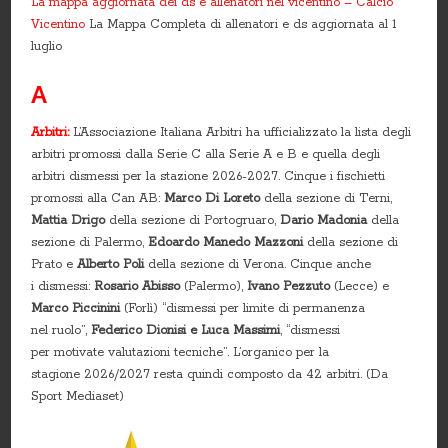
La mappa aggiornata dei ds e allenatori nel vicentino – Calcio
Vicentino
La Mappa Completa di allenatori e ds aggiornata al 1
luglio
A
Arbitri:
L’Associazione Italiana Arbitri ha ufficializzato la lista degli
arbitri promossi dalla Serie C alla Serie A e B e quella degli
arbitri dismessi per la stazione 2026-2027. Cinque i fischietti
promossi alla Can AB:
Marco Di Loreto
della sezione di Terni,
Mattia Drigo
della sezione di Portogruaro,
Dario Madonia
della
sezione di Palermo,
Edoardo Manedo Mazzoni
della sezione di
Prato e
Alberto Poli
della sezione di Verona. Cinque anche
i dismessi:
Rosario Abisso
(Palermo),
Ivano Pezzuto
(Lecce) e
Marco Piccinini
(Forlì) “dismessi per limite di permanenza
nel ruolo”,
Federico Dionisi e Luca Massimi
, “dismessi
per motivate valutazioni tecniche”. L’organico per la
stagione 2026/2027 resta quindi composto da 42 arbitri. (Da
Sport Mediaset)