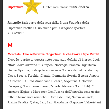
Luparense:
Il difensore classe 2005,
Andrea
Antonello,
farà parte della rosa della Prima Squadra della
Luparense Football Club anche per la stagione sportiva
2026/2027.
M
Mondia
le
:
Che sofferenza l’Argentina!
E che brava Capo Verde!
Dopo le partite di questa notte sono stati definiti gli incroci degli
ottavi dove arrivano 7 Europee (Norvegia, Francia, Inghilterra,
Belgio, Spagna, Portogallo e Svizzera; 9 sono stati eliminate: Rep.
Ceca, Scozia, Turchia, Olanda, Germania, Svezia, Bosnia, Austria
e Croazia) 4 Sud Americane (Brasile, Argentina, Colombia,
Paraguay) 3 nordamericane (Canada, Messico, Stati Uniti) 2
africane (Egitto e Marocco) Con l’uscita dell’Australia sono uscite
tutte le formazioni asiatiche (Corea del Sud, Nuova Zelanda,
Arabia Saudita, Qatar, Iran, Iraq, Giordania, Giappone, Uzbekistan)