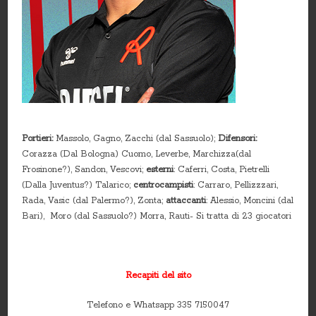
Portieri:
Massolo, Gagno, Zacchi (dal Sassuolo);
Difensori:
Corazza (Dal Bologna) Cuomo, Leverbe, Marchizza(dal
Frosinone?), Sandon, Vescovi;
esterni
: Caferri, Costa, Pietrelli
(Dalla Juventus?) Talarico;
centrocampisti
: Carraro, Pellizzzari,
Rada, Vasic (dal Palermo?), Zonta;
attaccanti
: Alessio, Moncini (dal
Bari), Moro (dal Sassuolo?) Morra, Rauti- Si tratta di 23 giocatori
Recapiti del sito
Telefono e Whatsapp 335 7150047