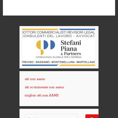
siti non aams
siti scommesse non aams
migliori siti non AAMS