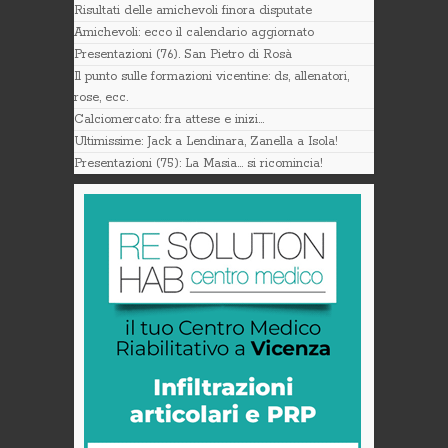
Risultati delle amichevoli finora disputate
Amichevoli: ecco il calendario aggiornato
Presentazioni (76). San Pietro di Rosà
Il punto sulle formazioni vicentine: ds, allenatori,
rose, ecc.
Calciomercato: fra attese e inizi…
Ultimissime: Jack a Lendinara, Zanella a Isola!
Presentazioni (75): La Masia… si ricomincia!