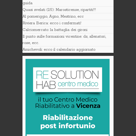
guida
Quasi svelati (25): Marosticense, ripartiti!!!
Al pomeriggio, Agno, Mestrino, ecc
Riviera Berica: ecco i confermati!
Calciomercato: la battaglia dei gironi
Il punto sulle formazioni vicentine: ds, allenatori,
rose, ecc.
Amichevoli: ecco il calendario aggiornato