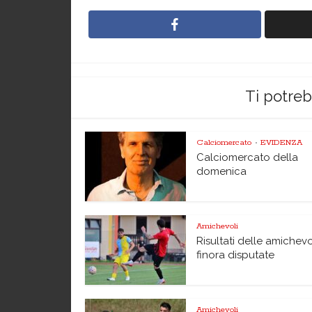
Ti potre
Calciomercato
EVIDENZA
•
Calciomercato della
domenica
Amichevoli
Risultati delle amichevo
finora disputate
Amichevoli