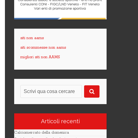
siti non aams
siti scommesse non aams
migliori siti non AAMS
Articoli recenti
Calciomercato della domenica