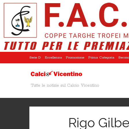
Serie D
Eccellenza
Promozione
Prima Categoria
Second
Tutte le notizie sul Calcio Vicentino
Rigo Gilb