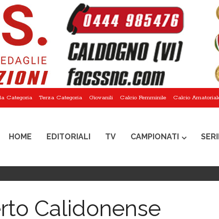
a Categoria
Terza Categoria
Giovanili
Calcio Femminile
Calcio Amatorial
HOME
EDITORIALI
TV
CAMPIONATI
SERI
erto Calidonense