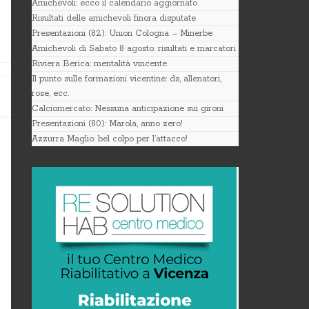
Amichevoli: ecco il calendario aggiornato
Risultati delle amichevoli finora disputate
Presentazioni (82): Union Cologna – Minerbe
Amichevoli di Sabato 8 agosto: risultati e marcatori
Riviera Berica: mentalità vincente
Il punto sulle formazioni vicentine: ds, allenatori,
rose, ecc.
Calciomercato: Nessuna anticipazione sui gironi
Presentazioni (80): Marola, anno zero!
Azzurra Maglio: bel colpo per l’attacco!