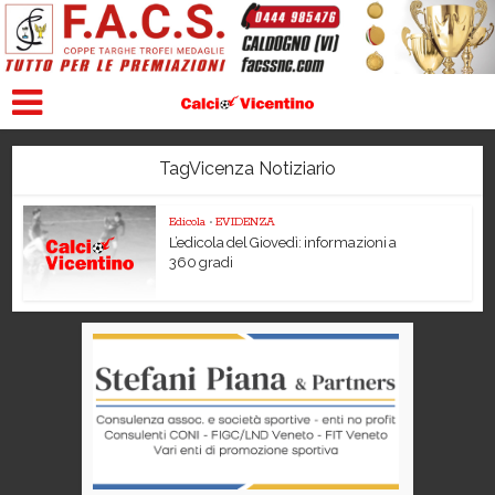
TagVicenza Notiziario
Edicola
•
EVIDENZA
L’edicola del Giovedì: informazioni a
360 gradi