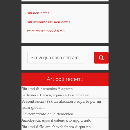
siti non aams
siti scommesse non aams
migliori siti non AAMS
Articoli recenti
Risultati di domenica 9 agosto
La Riviera Berica, squadra B e Juniores
Presentazioni (83): un allenatore esperto per un
team giovane
Calciomercato della domenica
Amichevoli: ecco il calendario aggiornato
Risultati delle amichevoli finora disputate