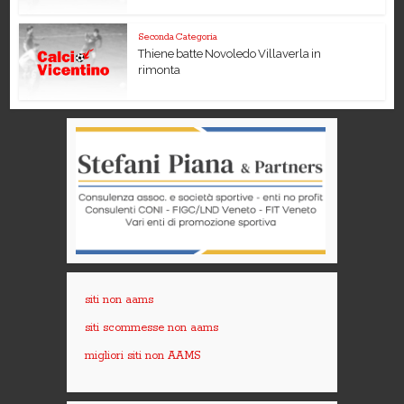
Seconda Categoria
Thiene batte Novoledo Villaverla in
rimonta
siti non aams
siti scommesse non aams
migliori siti non AAMS