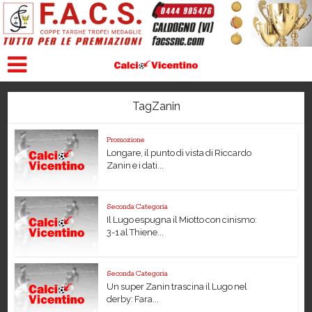
TagZanin
Promozione
Longare, il punto di vista di Riccardo
Zanin e i dati...
Seconda Categoria
Il Lugo espugna il Miotto con cinismo:
3-1 al Thiene...
Seconda Categoria
Un super Zanin trascina il Lugo nel
derby: Fara...