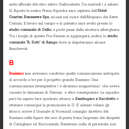
sede ufficiale del ritiro estivo Gialloceleste. Da martedì 1 a sabato
12 Agosto la nostra Prima Squadra sarà ospitata dall’
Hotel
Gaarten Benessere Spa
, un’oasi nel cuore dell’Altopiano dei Sette
Comuni. Il lavoro sul campo e in palestra sarà svolto presso lo
stadio comunale di Gallio
, a pochi passi dalla struttura alberghiera.
Tra i luoghi di questa Pre-Season si aggiungerà, inoltre, lo
stadio
comunale “A. Zotti” di Asiago
dove si disputeranno alcune
Amichevoli.
B
Bassano:
n
on avevamo condiviso quella comunicazione anticipata
di accordo a tre per il progetto grande Bassano. Una
comunicazione intempestiva ( e diremmo inopportuna) che aveva
causato le dimissioni di Glerean e altre conseguenze. La squadra
però ha saputo fare quadrato attorno a
Sambugaro e Sacchetto
e
ottenere comunque la promozione in D. E adesso volano gli
stracci: scrive il Giornale di VicenzaIl consiglio direttivo del
Bassano nelle figure dei soci di punta frena l’ingresso dei dirigenti
di Cartigliano ed Eurocassola. Beninteso, nulla di personale, non