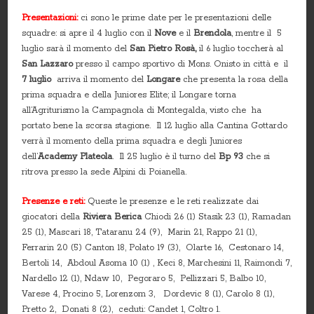
Presentazioni:
ci sono le prime date per le presentazioni delle
squadre: si apre il 4 luglio con il
Nove
e il
Brendola
, mentre il 5
luglio sarà il momento del
San Pietro Rosà,
il 6 luglio toccherà al
San Lazzaro
presso il campo sportivo di Mons. Onisto in città e il
7 luglio
arriva il momento del
Longare
che presenta la rosa della
prima squadra e della Juniores Elite; il Longare torna
all’Agriturismo la Campagnola di Montegalda, visto che ha
portato bene la scorsa stagione. Il 12 luglio alla Cantina Gottardo
verrà il momento della prima squadra e degli Juniores
dell’
Academy Plateola
. Il 25 luglio è il turno del
Bp 93
che si
ritrova presso la sede Alpini di Poianella.
Presenze e reti:
Queste le presenze e le reti realizzate dai
giocatori della
Riviera Berica
Chiodi 26 (1) Stasik 23 (1), Ramadan
25 (1), Mascari 18, Tataranu 24 (9), Marin 21, Rappo 21 (1),
Ferrarin 20 (5) Canton 18, Polato 19 (3), Olarte 16, Cestonaro 14,
Bertoli 14, Abdoul Asoma 10 (1) , Keci 8, Marchesini 11, Raimondi 7,
Nardello 12 (1), Ndaw 10, Pegoraro 5, Pellizzari 5, Balbo 10,
Varese 4, Procino 5, Lorenzom 3, Dordevic 8 (1), Carolo 8 (1),
Pretto 2, Donati 8 (2), ceduti: Candet 1, Coltro 1.