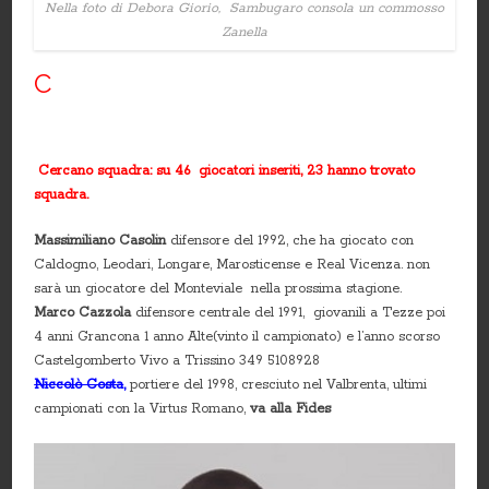
Nella foto di Debora Giorio, Sambugaro consola un commosso
Zanella
C
Cercano squadra: su 46 giocatori inseriti, 23 hanno trovato
squadra.
Massimiliano Casolin
difensore del 1992, che ha giocato con
Caldogno, Leodari, Longare, Marosticense e Real Vicenza. non
sarà un giocatore del Monteviale nella prossima stagione.
Marco Cazzola
difensore centrale del 1991, giovanili a Tezze poi
4 anni Grancona 1 anno Alte(vinto il campionato) e l’anno scorso
Castelgomberto Vivo a Trissino 349 5108928
Niccolò Costa
,
portiere del 1998, cresciuto nel Valbrenta, ultimi
campionati con la Virtus Romano,
va alla Fides