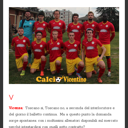
V
Vicenza:
Toscano si, Toscano no, a seconda del interlocutore e
del giorno il balletto continua.
Ma a questo punto la domanda
sorge spontanea: con i moltissimi allenatori disponibili sul mercato
perché intestardirsi con quelli sotto contratto?