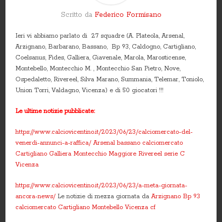
Scritto da
Federico Formisano
Ieri vi abbiamo parlato di 27 squadre (A. Plateola, Arsenal,
Arzignano, Barbarano, Bassano, Bp 93, Caldogno, Cartigliano,
Coelsanus, Fides, Galliera, Giavenale, Marola, Marosticense,
Montebello, Montecchio M. , Montecchio San Pietro, Nove,
Ospedaletto, Rivereel, Silva Marano, Summania, Telemar, Toniolo,
Union Torri, Valdagno, Vicenza) e di 50 giocatori !!!
Le ultime notizie pubblicate:
https://www.calciovicentino.it/2023/06/23/calciomercato-del-
venerdi-annunci-a-raffica/
Arsenal
bassano
calciomercato
Cartigliano
Galliera
Montecchio Maggiore
Rivereel
serie C
Vicenza
https://www.calciovicentino.it/2023/06/23/a-meta-giornata-
ancora-news/
Le notizie di mezza giornata da
Arzignano
Bp 93
calciomercato
Cartigliano
Montebello
Vicenza cf