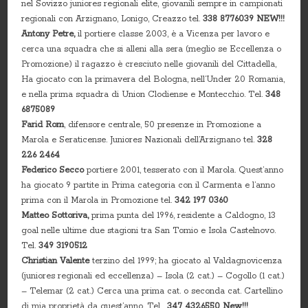
nel Sovizzo juniores regionali elite, giovanili sempre in campionati
regionali con Arzignano, Lonigo, Creazzo tel.
338 8776039 NEW!!!
Antony Petre,
il portiere classe 2003, è a Vicenza per lavoro e
cerca una squadra che si alleni alla sera (meglio se Eccellenza o
Promozione) il ragazzo è cresciuto nelle giovanili del Cittadella,
Ha giocato con la primavera del Bologna, nell’Under 20 Romania,
e nella prima squadra di Union Clodiense e Montecchio. Tel.
348
6875089
Farid Rom
, difensore centrale, 50 presenze in Promozione a
Marola e Seraticense. Juniores Nazionali dell’Arzignano tel.
328
226 2464
Federico Secco
portiere 2001, tesserato con il Marola. Quest’anno
ha giocato 9 partite in Prima categoria con il Carmenta e l’anno
prima con il Marola in Promozione tel.
342 197 0360
Matteo Sottoriva,
prima punta del 1996, residente a Caldogno, 13
goal nelle ultime due stagioni tra San Tomio e Isola Castelnovo.
Tel.
349 3190512
Christian Valente
terzino del 1999; ha giocato al Valdagnovicenza
(juniores regionali ed eccellenza) – Isola (2 cat.) – Cogollo (1 cat.)
– Telemar (2 cat.) Cerca una prima cat. o seconda cat. Cartellino
di mia proprietà da quest’anno. Tel.
347 4326550 New!!!