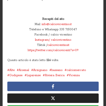
Recapiti del sito
Mail:
info@calciovicentino.it
Telefono e Whatsapp 335 7150047
Facebook / calcio vicentino
Instagram/ calciovicentino
Tiktok /
calciovicentinoit
https://twitter.com/calciovicenti?s=09
Questo articolo è stato letto
126
volte.
Alte
Arsenal
Arzignano
bassano
calciomercato
Godigese
Luparense
Riviera Berica
Vicenza