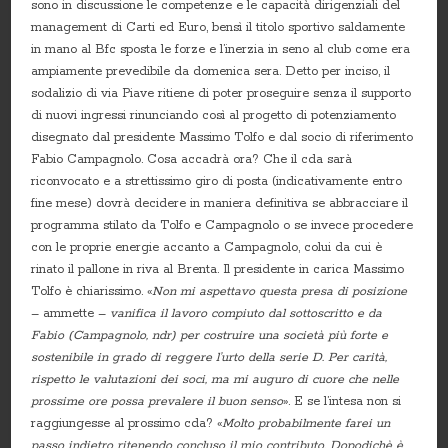
sono in discussione le competenze e le capacità dirigenziali del
management di Carti ed Euro, bensì il titolo sportivo saldamente
in mano al Bfc sposta le forze e l’inerzia in seno al club come era
ampiamente prevedibile da domenica sera. Detto per inciso, il
sodalizio di via Piave ritiene di poter proseguire senza il supporto
di nuovi ingressi rinunciando così al progetto di potenziamento
disegnato dal presidente Massimo Tolfo e dal socio di riferimento
Fabio Campagnolo. Cosa accadrà ora? Che il cda sarà
riconvocato e a strettissimo giro di posta (indicativamente entro
fine mese) dovrà decidere in maniera definitiva se abbracciare il
programma stilato da Tolfo e Campagnolo o se invece procedere
con le proprie energie accanto a Campagnolo, colui da cui è
rinato il pallone in riva al Brenta. Il presidente in carica Massimo
Tolfo è chiarissimo. «
Non mi aspettavo questa presa di posizione
– ammette –
vanifica il lavoro compiuto dal sottoscritto e da
Fabio (Campagnolo, ndr) per costruire una società più forte e
sostenibile in grado di reggere l’urto della serie D. Per carità,
rispetto le valutazioni dei soci, ma mi auguro di cuore che nelle
prossime ore possa prevalere il buon senso
». E se l’intesa non si
raggiungesse al prossimo cda? «
Molto probabilmente farei un
passo indietro ritenendo concluso il mio contributo. Dopodichè è