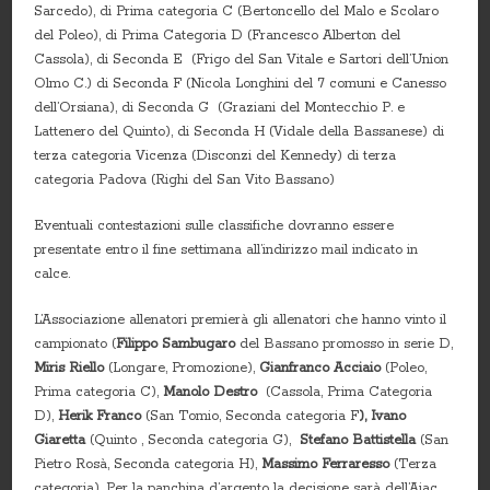
Sarcedo), di Prima categoria C (Bertoncello del Malo e Scolaro
del Poleo), di Prima Categoria D (Francesco Alberton del
Cassola), di Seconda E (Frigo del San Vitale e Sartori dell’Union
Olmo C.) di Seconda F (Nicola Longhini del 7 comuni e Canesso
dell’Orsiana), di Seconda G (Graziani del Montecchio P. e
Lattenero del Quinto), di Seconda H (Vidale della Bassanese) di
terza categoria Vicenza (Disconzi del Kennedy) di terza
categoria Padova (Righi del San Vito Bassano)
Eventuali contestazioni sulle classifiche dovranno essere
presentate entro il fine settimana all’indirizzo mail indicato in
calce.
L’Associazione allenatori premierà gli allenatori che hanno vinto il
campionato (
Filippo Sambugaro
del Bassano promosso in serie D,
Miris Riello
(Longare, Promozione),
Gianfranco Acciaio
(Poleo,
Prima categoria C),
Manolo Destro
(Cassola, Prima Categoria
D),
Herik Franco
(San Tomio, Seconda categoria F
), Ivano
Giaretta
(Quinto , Seconda categoria G),
Stefano Battistella
(San
Pietro Rosà, Seconda categoria H),
Massimo Ferraresso
(Terza
categoria). Per la panchina d’argento la decisione sarà dell’Aiac.