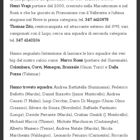
Henri Vrapi
portiere del 2000, cresciuto nella Marosticense e nel
Rosà e che ha giocato in Promozione con il Valbrenta e l’ultima
stagione nel Nove in prima categoria, tel.
347 6620878
Thomas Zito,
centrocampista ed attaccante esterno del 1995, vari
campionati con il Lugo, cerca una squadra di seconda categoria.
tel.
347 6260206
Hanno segnalato l’intenzione di lasciare le loro squadre dei veri
big del nostro calcio come
Marco
Rossi
(portiere del Giavenale),
Colombara, Corvi, Menegon, Brazzale
(Union Torri) e
Dalla
Pozza
(Telemar)
Hanno trovato squadra:
Andrea Battistella (Summania), Federico
Bellotto (Marola), Daniel Bizzotto (Junior Monticello), Andrea
Cauzzi (7 Mulini), Luigi Cecchin, Dario Di Maggio (Union Olmo
Creazzo), Silvere de Souza (Novoledo), Raffaele Fantinato
(Longa), Davide Ferrante (Marola), Cristian Gisaldi (J. Monticello),
Michael Maccà (Thiene), Michele Marchioron (Cadoneghe),
Alberto Masiero (Tezze), Andrea Natale (Marola), Nicola
Marchesini (Valdagno), Leonardo Peruzzo (Carmenta), Riccardo