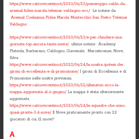
https://www.calciovicentino.it/2023/06/23/pomeriggio-caldo-da-
arsenal-fides-marola-telemar-valdagno-ecc/
Le notizie da
Arsenal
Coelsanus
Fides
Marola
Montecchio San Pietro
Telemar
Valdagno
https://www.calciovicentino.it/2023/06/23/e-per-chiudere-una-
giornata-top-ancora-tante-news/
ultime notizie : Academy
Plateola, Barbarano, Caldogno, Giavenale, Marosticense, Nove,
Silva
https://www.calciovicentino.it/2023/06/24/la-nostra-ipotesi-dei-
gironi-di-eccellenza-e-di-promozione/
I gironi di Eccellenza e di
Promozione nelle nostre previsioni.
https://www.calciovicentino.it/2023/06/22/allenatori-ecco-la-
mappa-aggiornata-al-6-giugno/
La mappa è stata ulteriormente
aggiornata
https://www.calciovicentino.it/2023/06/24/le-squadre-che-sono-
quasi-pronte-3-il-nove/
Il Nove praticamente pronto con 22
giocatori di cui 12 nuovi!!
A