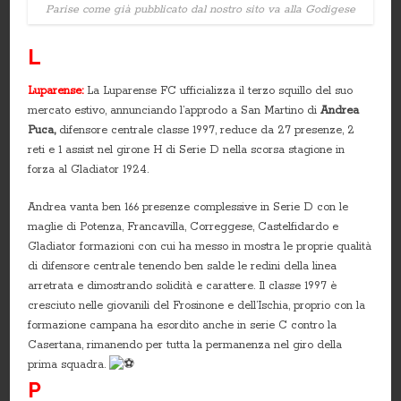
Parise come già pubblicato dal nostro sito va alla Godigese
L
Luparense:
La Luparense FC ufficializza il terzo squillo del suo
mercato estivo, annunciando l’approdo a San Martino di
Andrea
Puca,
difensore centrale classe 1997, reduce da 27 presenze, 2
reti e 1 assist nel girone H di Serie D nella scorsa stagione in
forza al Gladiator 1924.
Andrea vanta ben 166 presenze complessive in Serie D con le
maglie di Potenza, Francavilla, Correggese, Castelfidardo e
Gladiator formazioni con cui ha messo in mostra le proprie qualità
di difensore centrale tenendo ben salde le redini della linea
arretrata e dimostrando solidità e carattere. Il classe 1997 è
cresciuto nelle giovanili del Frosinone e dell’Ischia, proprio con la
formazione campana ha esordito anche in serie C contro la
Casertana, rimanendo per tutta la permanenza nel giro della
prima squadra.
P