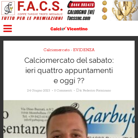
Calciomercato
EVIDENZA
•
Calciomercato del sabato:
ieri quattro appuntamenti
e oggi ??
Da
24 Giugno 2023
0 Commenti
Federico Formisano