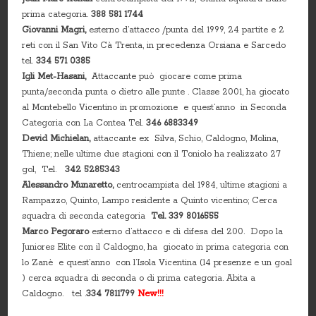
prima categoria.
388 581 1744
Giovanni Magri,
esterno d’attacco /punta del 1999, 24 partite e 2
reti con il San Vito Cà Trenta, in precedenza Orsiana e Sarcedo
tel.
334 571 0385
Igli Met-Hasani,
Attaccante può giocare come prima
punta/seconda punta o dietro alle punte . Classe 2001, ha giocato
al Montebello Vicentino in promozione e quest’anno in Seconda
Categoria con La Contea Tel.
346 6883349
Devid Michielan
,
attaccante ex Silva, Schio, Caldogno, Molina,
Thiene; nelle ultime due stagioni con il Toniolo ha realizzato 27
gol, Tel.
342 5285343
Alessandro Munaretto,
centrocampista del 1984, ultime stagioni a
Rampazzo, Quinto, Lampo residente a Quinto vicentino; Cerca
squadra di seconda categoria
Tel. 339 8016555
Marco Pegoraro
esterno d’attacco e di difesa del 200. Dopo la
Juniores Elite con il Caldogno, ha giocato in prima categoria con
lo Zanè e quest’anno con l’Isola Vicentina (14 presenze e un goal
) cerca squadra di seconda o di prima categoria. Abita a
Caldogno. tel .
334 7811799
New!!!