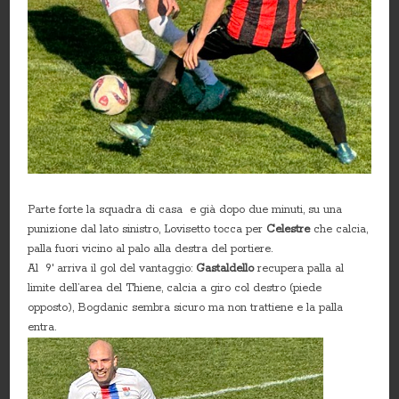
Parte forte la squadra di casa e già dopo due minuti, su una
punizione dal lato sinistro, Lovisetto tocca per
Celestre
che calcia,
palla fuori vicino al palo alla destra del portiere.
Al 9′ arriva il gol del vantaggio:
Gastaldello
recupera palla al
limite dell’area del Thiene, calcia a giro col destro (piede
opposto), Bogdanic sembra sicuro ma non trattiene e la palla
entra.