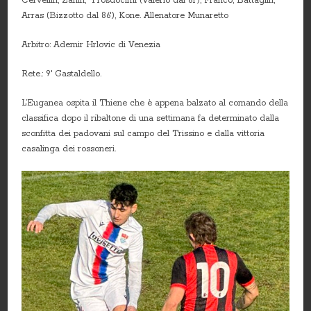
Cervellin, Zanin; Prosdocimi (Valerio dal 61′), Franco, Battaglin,
Arras (Bizzotto dal 86′), Kone. Allenatore Munaretto
Arbitro: Ademir Hrlovic di Venezia
Rete.: 9′ Gastaldello.
L’Euganea ospita il Thiene che è appena balzato al comando della
classifica dopo il ribaltone di una settimana fa determinato dalla
sconfitta dei padovani sul campo del Trissino e dalla vittoria
casalinga dei rossoneri.