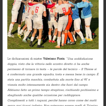
Le dichiarazioni di mister
Valeriano Fiorin
“
Una soddisfazione
doppia, visto che la vittoria nello scontro diretto ci ha anche
permesso di tornare in testa – le parole del tecnico – Il Thiene si
è confermato una grande squadra, tosta e messa bene in campo. È
stata una partita maschia, combattuta alla morte fino al 95’ e
vissuta molto intensamente sia dentro che fuori dal campo.
Abbiamo fatto un primo tempo strepitoso, rischiando pochissimo e
sbagliando anche qualche occasione per raddoppiare.
Complimenti a tutti i ragazzi, perché hanno corso come dei matti
senza mai tirarsi indietro. Non potevamo essere quelli di Trissino