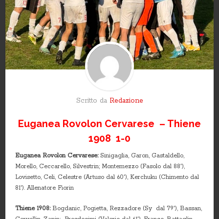
Scritto da
Redazione
Euganea Rovolon Cervarese – Thiene
1908 1-0
Euganea Rovolon Cervarese:
Sinigaglia, Garon, Gastaldello,
Morello, Ceccarello, Silvestrin; Montemezzo (Fasolo dal 88′),
Lovisetto, Celi, Celestre (Artuso dal 60′), Kerchuku (Chimento dal
81′). Allenatore Fiorin
Thiene 1908:
Bogdanic, Pogietta, Rezzadore (Sy dal 79′), Bassan,