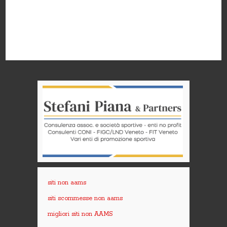
siti non aams
siti scommesse non aams
migliori siti non AAMS