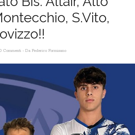
o Bis: Altair, Alto
ntecchio, S.Vito,
ovizzo!!
0 Commenti
Da
Federico Formisano