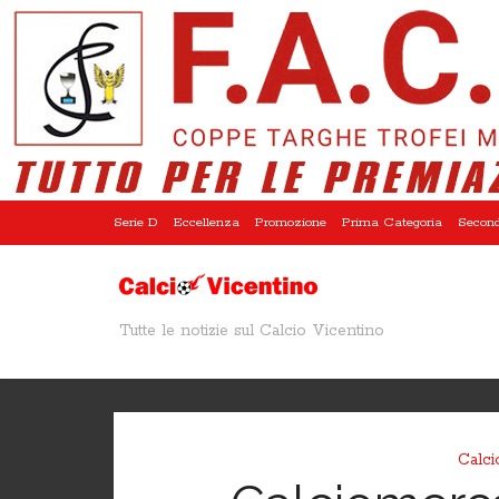
Serie D
Eccellenza
Promozione
Prima Categoria
Second
Tutte le notizie sul Calcio Vicentino
Calci