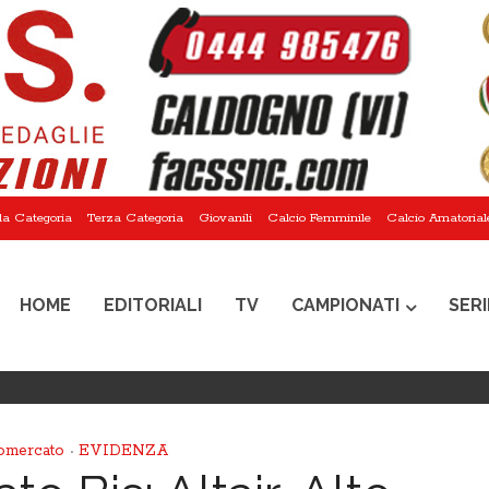
a Categoria
Terza Categoria
Giovanili
Calcio Femminile
Calcio Amatorial
HOME
EDITORIALI
TV
CAMPIONATI
SERI
omercato
EVIDENZA
•