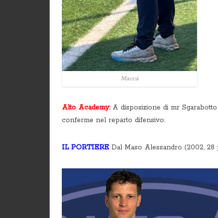
Maccà
Alto Academy:
A disposizione di mr Sgarabotto 
conferme nel reparto difensivo:
IL PORTIERE
​Dal Maso Alessandro (2002, 28 p