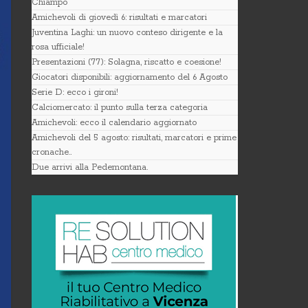
Chiampo
Amichevoli di giovedì 6: risultati e marcatori
Juventina Laghi: un nuovo conteso dirigente e la
rosa ufficiale!
Presentazioni (77): Solagna, riscatto e coesione!
Giocatori disponibili: aggiornamento del 6 Agosto
Serie D: ecco i gironi!
Calciomercato: il punto sulla terza categoria
Amichevoli: ecco il calendario aggiornato
Amichevoli del 5 agosto: risultati, marcatori e prime
cronache..
Due arrivi alla Pedemontana.