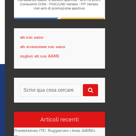
siti non aams
siti scommesse non aams
migliori siti non AAMS
Articoli recenti
Presentazioni (78): Ruggiscono i leoni dell’Alto