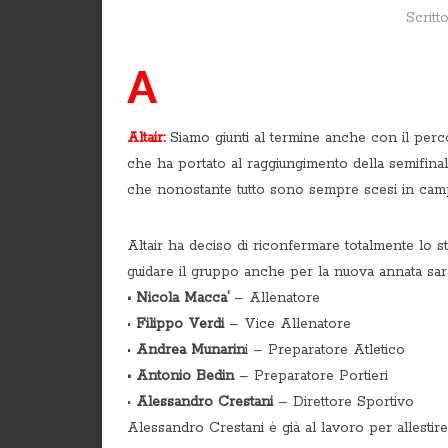
Scritt
A
Altair:
Siamo giunti al termine anche con il perc
che ha portato al raggiungimento della semifinale
che nonostante tutto sono sempre scesi in campo
Altair ha deciso di riconfermare totalmente lo st
guidare il gruppo anche per la nuova annata sa
•⁠ ⁠Nicola Macca’
– Allenatore
•⁠
⁠Filippo Verdi
– Vice Allenatore
•⁠
⁠Andrea Munarin
i – Preparatore Atletico
•⁠ ⁠⁠Antonio Bedin
– Preparatore Portieri
•⁠ ⁠⁠
Alessandro Crestani
– Direttore Sportivo
Alessandro Crestani è già al lavoro per allesti