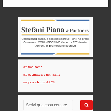
siti non aams
siti scommesse non aams
migliori siti non AAMS