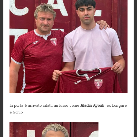
In porta è arrivato infatti un lusso come
Aladin Ayoub
ex Longare
e Schio