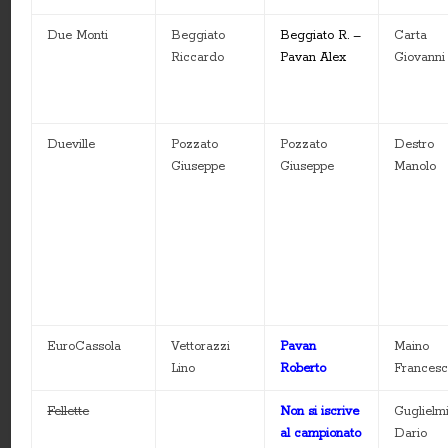
Due Monti
Beggiato
Beggiato R. –
Carta
Riccardo
Pavan Alex
Giovanni
Dueville
Pozzato
Pozzato
Destro
Giuseppe
Giuseppe
Manolo
EuroCassola
Vettorazzi
Pavan
Maino
Lino
Roberto
Frances
Fellette
Non si iscrive
Guglielm
al campionato
Dario