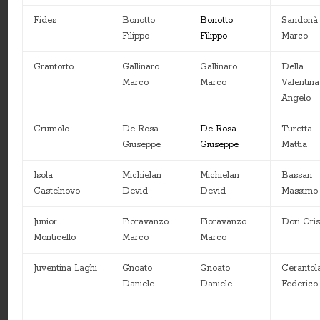
Fides
Bonotto
Bonotto
Sandonà
Filippo
Filippo
Marco
Grantorto
Gallinaro
Gallinaro
Della
Marco
Marco
Valentina
Angelo
Grumolo
De Rosa
De Rosa
Turetta
Giuseppe
Giuseppe
Mattia
Isola
Michielan
Michielan
Bassan
Castelnovo
Devid
Devid
Massimo
Junior
Fioravanzo
Fioravanzo
Dori Cris
Monticello
Marco
Marco
Juventina Laghi
Gnoato
Gnoato
Cerantol
Daniele
Daniele
Federico