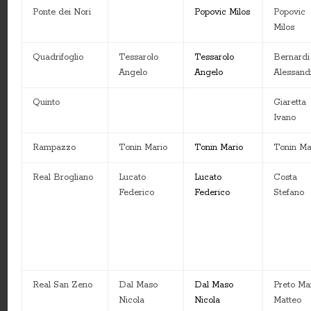
Ponte dei Nori
Popovic Milos
Popovic
Milos
Quadrifoglio
Tessarolo
Tessarolo
Bernardi
Angelo
Angelo
Alessand
Quinto
Giaretta
Ivano
Rampazzo
Tonin Mario
Tonin Mario
Tonin Ma
Real Brogliano
Lucato
Lucato
Costa
Federico
Federico
Stefano
Real San Zeno
Dal Maso
Dal Maso
Preto Mar
Nicola
Nicola
Matteo