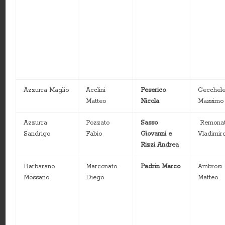
Azzurra Maglio
Acclini
Peserico
Gecchel
Matteo
Nicola
Massimo
Azzurra
Pozzato
Sasso
Remona
Sandrigo
Fabio
Giovanni e
Vladimir
Rizzi Andrea
Barbarano
Marconato
Padrin Marco
Ambrosi
Mossano
Diego
Matteo