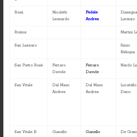
Rosà
Nicoletti
Fedele
Dissegn
Leonardo
Andrea
Lorenzo
Roxius
Martini 
San Lazzaro
Simic
Nebojsa
San Pietro Rosà
Ferraro
Ferraro
Nardo L
Davide
Davide
San Vitale
Dal Maso
Dal Maso
Lucatello
Andrea
Andrea
Dario
San Vitale B
Gianello
Gianello
De Gran