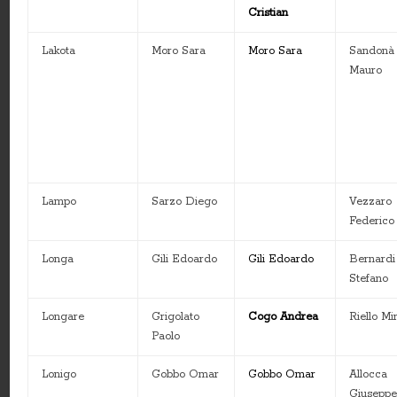
Cristian
Lakota
Moro Sara
Moro Sara
Sandonà
Mauro
Lampo
Sarzo Diego
Vezzaro
Federico
Longa
Gili Edoardo
Gili Edoardo
Bernardi
Stefano
Longare
Grigolato
Cogo Andrea
Riello Mir
Paolo
Lonigo
Gobbo Omar
Gobbo Omar
Allocca
Giusepp