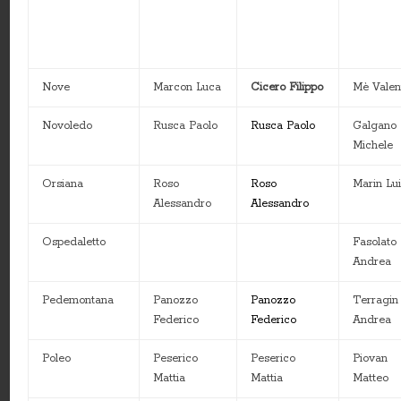
Nove
Marcon Luca
Cicero Filippo
Mè Valen
Novoledo
Rusca Paolo
Rusca Paolo
Galgano
Michele
Orsiana
Roso
Roso
Marin Lui
Alessandro
Alessandro
Ospedaletto
Fasolato
Andrea
Pedemontana
Panozzo
Panozzo
Terragin
Federico
Federico
Andrea
Poleo
Peserico
Peserico
Piovan
Mattia
Mattia
Matteo