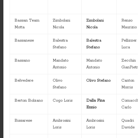
Bassan Team
Zimbolani
Zimbolani
Renso
Motta
Nicola
Nicola
Maurizio
Bassanese
Balestra
Balestra
Pellizzer
Stefano
Stefano
Luca
Bassano
Mandato
Mandato
Zecchin
Antonio
Antonio
GianPiet
Belvedere
Olivo
Olivo Stefano
Canton
Stefano
Morris
Berton Bolzano
Cogo Loris
Dalla Fina
Comacch
Ennio
Carlo
Bissarese
Ambrosini
Ambrosini
Quadri
Loris
Loris
Davide