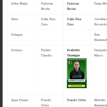
Sette Mulini
Padovan
Padovan
Pasin Ma
Nicola
Nicola
Silva
Dalla Fina
Dalla Fina
Crivellar
Dino
Dino
Riccardo
Solagna
Zen
Alessand
Sovizzo
Furlato
Scalzotto
Pasqualo
Claudio
Giuseppe
Marco
Spes Poiana
Prando
Prando Orfeo
Matrullo
Orfeo
Alessand