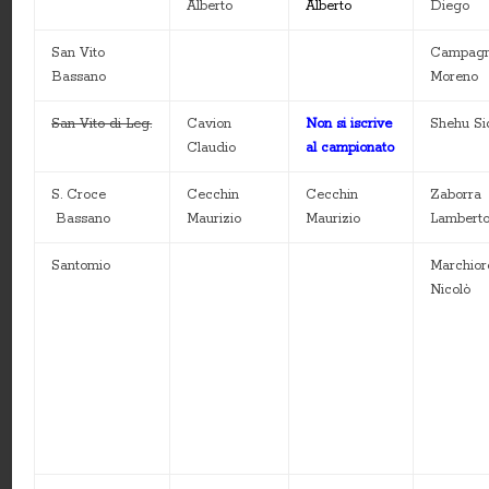
Alberto
Alberto
Diego
San Vito
Campagn
Bassano
Moreno
San Vito di Leg.
Cavion
Non si iscrive
Shehu Si
Claudio
al campionato
S. Croce
Cecchin
Cecchin
Zaborra
Bassano
Maurizio
Maurizio
Lambert
Santomio
Marchior
Nicolò