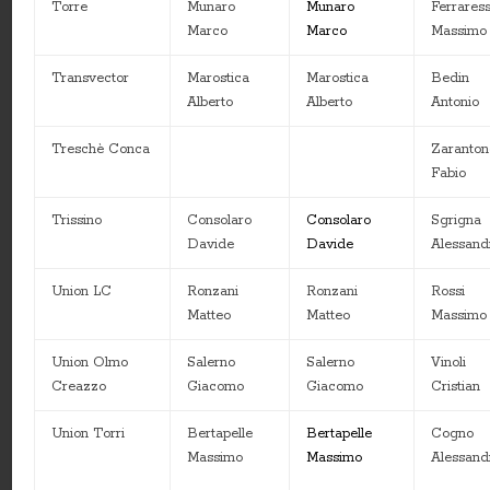
Torre
Munaro
Munaro
Ferrares
Marco
Marco
Massimo
Transvector
Marostica
Marostica
Bedin
Alberto
Alberto
Antonio
Treschè Conca
Zaranton
Fabio
Trissino
Consolaro
Consolaro
Sgrigna
Davide
Davide
Alessand
Union LC
Ronzani
Ronzani
Rossi
Matteo
Matteo
Massimo
Union Olmo
Salerno
Salerno
Vinoli
Creazzo
Giacomo
Giacomo
Cristian
Union Torri
Bertapelle
Bertapelle
Cogno
Massimo
Massimo
Alessand