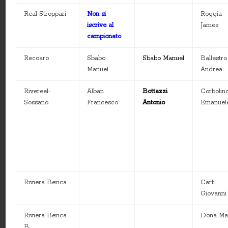
Real Stroppari
Non si
Roggia
iscrive al
James
campionato
Recoaro
Sbabo
Sbabo Manuel
Ballestro
Manuel
Andrea
Rivereel-
Alban
Bottazzi
Corbolin
Sossano
Francesco
Antonio
Emanuel
Riviera Berica
Carli
Giovanni
Riviera Berica
Donà Ma
B