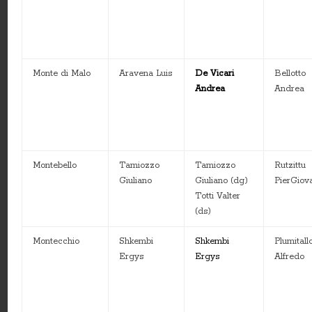
Monte di Malo
Aravena Luis
De Vicari
Bellotto
Andrea
Andrea
Montebello
Tamiozzo
Tamiozzo
Rutzittu
Giuliano
Giuliano (dg)
PierGiov
Totti Valter
(ds)
Montecchio
Shkembi
Shkembi
Plumitall
Ergys
Ergys
Alfredo