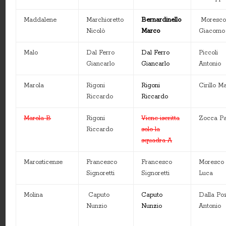
Maddalene
Marchioretto
Bernardinello
Moresc
Nicolò
Marco
Giacomo
Malo
Dal Ferro
Dal Ferro
Piccoli
Giancarlo
Giancarlo
Antonio
Marola
Rigoni
Rigoni
Cirillo M
Riccardo
Riccardo
Marola B
Rigoni
Viene iscritta
Zocca Pa
Riccardo
solo la
squadra A
Marosticense
Francesco
Francesco
Moresco
Signoretti
Signoretti
Luca
Molina
Caputo
Caputo
Dalla Po
Nunzio
Nunzio
Antonio