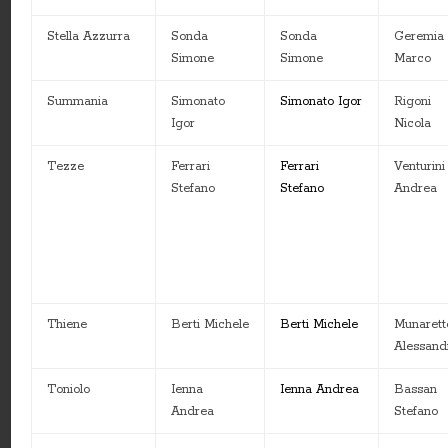
Stella Azzurra
Sonda
Sonda
Geremia
Simone
Simone
Marco
Summania
Simonato
Simonato Igor
Rigoni
Igor
Nicola
Tezze
Ferrari
Ferrari
Venturini
Stefano
Stefano
Andrea
Thiene
Berti Michele
Berti Michele
Munarett
Alessand
Toniolo
Ienna
Ienna Andrea
Bassan
Andrea
Stefano