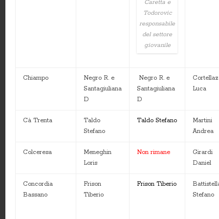
Caretta e
Todorovic
responsabile
del settore
giovanile
Chiampo
Negro R. e
Negro R. e
Cortellaz
Santagiuliana
Santagiuliana
Luca
D
D
Cà Trenta
Taldo
Taldo Stefano
Martini
Stefano
Andrea
Colceresa
Meneghin
Non rimane
Girardi
Loris
Daniel
Concordia
Frison
Frison Tiberio
Battistell
Bassano
Tiberio
Stefano