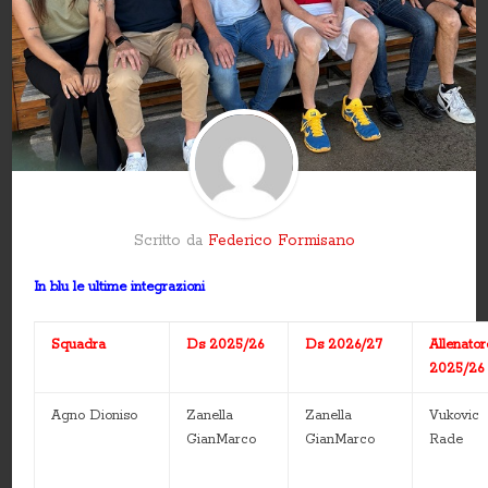
Scritto da
Federico Formisano
In blu le ultime integrazioni
Squadra
Ds 2025/26
Ds 2026/27
Allenator
2025/26
Agno Dioniso
Zanella
Zanella
Vukovic
GianMarco
GianMarco
Rade