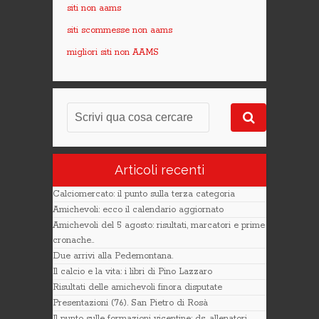
siti non aams
siti scommesse non aams
migliori siti non AAMS
Articoli recenti
Calciomercato: il punto sulla terza categoria
Amichevoli: ecco il calendario aggiornato
Amichevoli del 5 agosto: risultati, marcatori e prime
cronache..
Due arrivi alla Pedemontana.
Il calcio e la vita: i libri di Pino Lazzaro
Risultati delle amichevoli finora disputate
Presentazioni (76). San Pietro di Rosà
Il punto sulle formazioni vicentine: ds, allenatori,