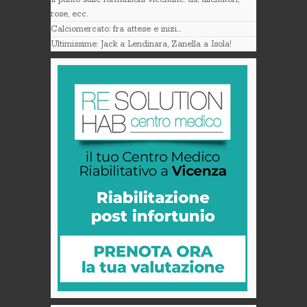
rose, ecc.
Calciomercato: fra attese e inizi…
Ultimissime: Jack a Lendinara, Zanella a Isola!