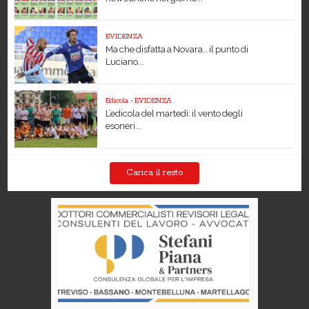
EVIDENZA
Ma che disfatta a Novara… il punto di
Luciano...
Edicola
•
EVIDENZA
L’edicola del martedì: il vento degli
esoneri...
Carica il resto