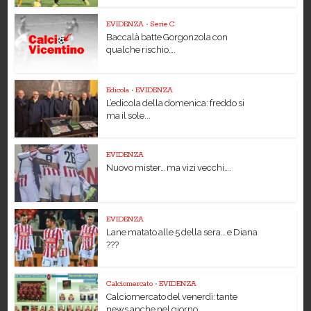
EVIDENZA
•
Serie C
Baccalà batte Gorgonzola con
qualche rischio….
Edicola
•
EVIDENZA
L’edicola della domenica: freddo si
ma il sole...
EVIDENZA
Nuovo mister… ma vizi vecchi….
EVIDENZA
Lane matato alle 5 della sera… e Diana
???
Calciomercato
•
EVIDENZA
Calciomercato del venerdì: tante
news anche nel giorno...