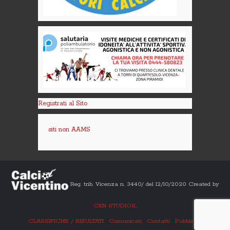
Registrati al Sito
siti non AAMS
Reg. trib. Vicenza n. 3440/ del 12/10/2020 Created by
CKN STUDIOS
.
CLASSIFICHE / RISULTATI
Comunicati
Contatti
Pubblicità