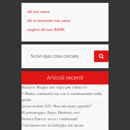
siti non aams
siti scommesse non aams
migliori siti non AAMS
Articoli recenti
Azzurra Maglio: bel colpo per l’attacco!
7 Mulini, continuità ma con il cambiamento nella
guida
Quasi svelati (25): Marosticense, ripartiti!!!
Al pomeriggio, Agno, Mestrino, ecc
Riviera Berica: ecco i confermati!
Calciomercato: la battaglia dei gironi