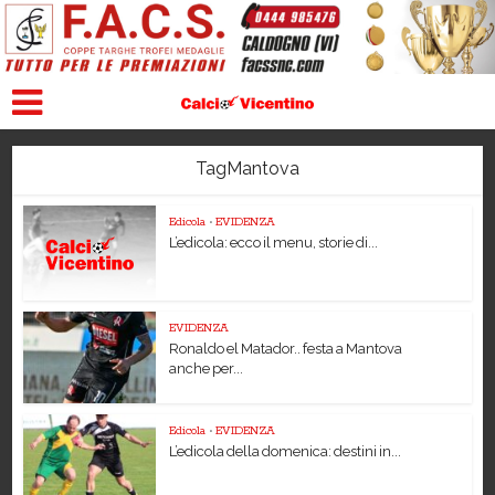
TagMantova
Edicola
•
EVIDENZA
L’edicola: ecco il menu, storie di...
EVIDENZA
Ronaldo el Matador.. festa a Mantova
anche per...
Edicola
•
EVIDENZA
L’edicola della domenica: destini in...