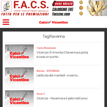
TagRavenna
Calcio Femminile
Vicenza cf rimonta il Ravenna e porta
a casa un punto...
Edicola
•
EVIDENZA
L’edicola del martedì: viviamo...
Serie C
Vicenza – Ravenna e il pelo nell’uovo