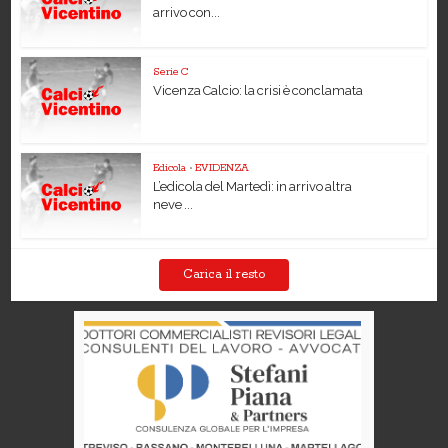
arrivo con...
Serie C
Vicenza Calcio: la crisi è conclamata
Edicola
•
EVIDENZA
L’edicola del Martedì: in arrivo altra
neve ...
Carica il resto