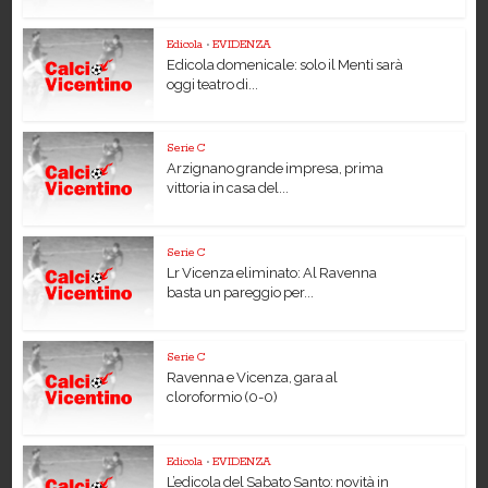
Edicola
•
EVIDENZA
Edicola domenicale: solo il Menti sarà
oggi teatro di...
Serie C
Arzignano grande impresa, prima
vittoria in casa del...
Serie C
Lr Vicenza eliminato: Al Ravenna
basta un pareggio per...
Serie C
Ravenna e Vicenza, gara al
cloroformio (0-0)
Edicola
•
EVIDENZA
L’edicola del Sabato Santo: novità in