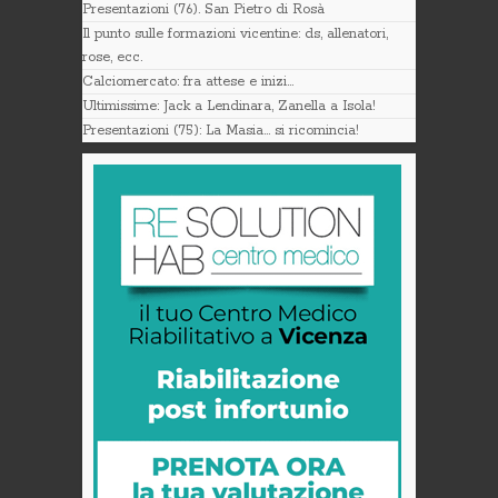
Presentazioni (76). San Pietro di Rosà
Il punto sulle formazioni vicentine: ds, allenatori,
rose, ecc.
Calciomercato: fra attese e inizi…
Ultimissime: Jack a Lendinara, Zanella a Isola!
Presentazioni (75): La Masia… si ricomincia!