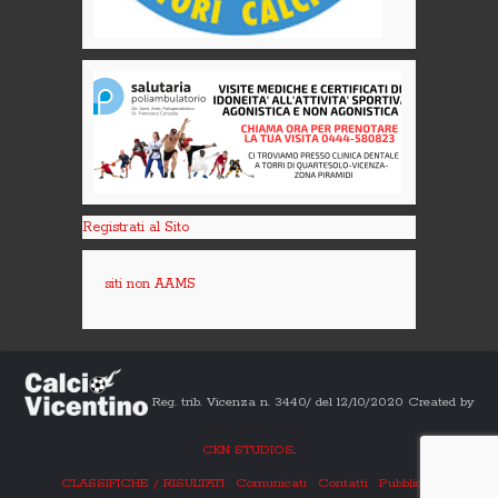
Registrati al Sito
siti non AAMS
Reg. trib. Vicenza n. 3440/ del 12/10/2020 Created by
CKN STUDIOS
.
CLASSIFICHE / RISULTATI
Comunicati
Contatti
Pubblicità