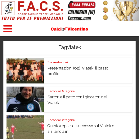
TagViatek
Presentazioni
Presentazioni (62): Viatek, il basso
profilo…
Seconda Categoria
Sartori e il patto con i giocatori del
Viatek
Seconda Categoria
Quinto replica il successo sul Viatek e
si rilancia in...