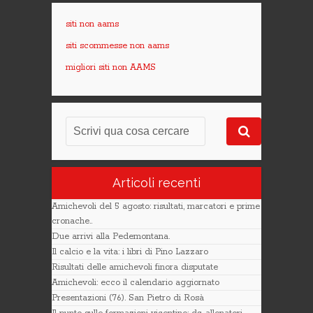
siti non aams
siti scommesse non aams
migliori siti non AAMS
Articoli recenti
Amichevoli del 5 agosto: risultati, marcatori e prime
cronache..
Due arrivi alla Pedemontana.
Il calcio e la vita: i libri di Pino Lazzaro
Risultati delle amichevoli finora disputate
Amichevoli: ecco il calendario aggiornato
Presentazioni (76). San Pietro di Rosà