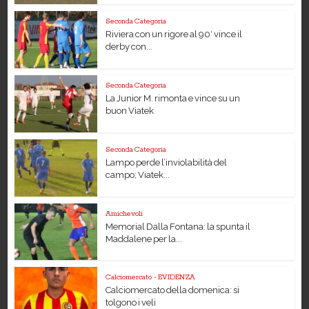
Seconda Categoria
Riviera con un rigore al 90′ vince il
derby con...
Seconda Categoria
La Junior M. rimonta e vince su un
buon Viatek
Seconda Categoria
Lampo perde l’inviolabilità del
campo; Viatek...
Amichevoli
Memorial Dalla Fontana: la spunta il
Maddalene per la...
Calciomercato
•
EVIDENZA
Calciomercato della domenica: si
tolgono i veli