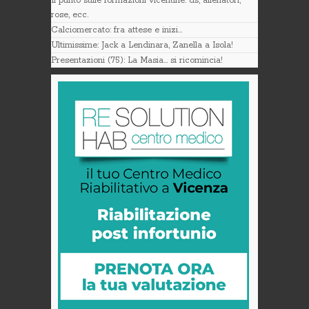
Il punto sulle formazioni vicentine: ds, allenatori,
rose, ecc.
Calciomercato: fra attese e inizi…
Ultimissime: Jack a Lendinara, Zanella a Isola!
Presentazioni (75): La Masia… si ricomincia!