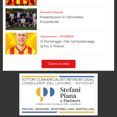
Seconda Categoria
Presentazioni (1): l’atmosfera
frizzante del...
Calciomercato
•
EVIDENZA
Al Pomeriggio: Alte, Campodarsego,
Schio, S. Poiana...
Carica il resto