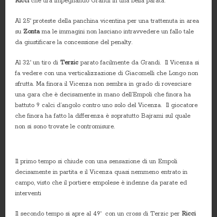
Ricci
che tira impegnando Grandi in una bella parata.
Al 25′ proteste della panchina vicentina per una trattenuta in area
su
Zonta
ma le immagini non lasciano intravvedere un fallo tale
da giustificare la concessione del penalty.
Al 32′ un tiro di
Terzic
parato facilmente da Grandi. Il Vicenza si
fa vedere con una verticalizzazione di Giacomelli che Longo non
sfrutta. Ma finora il Vicenza non sembra in grado di rovesciare
una gara che è decisamente in mano dell’Empoli che finora ha
battuto 9 calci d’angolo contro uno solo del Vicenza. Il giocatore
che finora ha fatto la differenza è sopratutto Bajrami sul quale
non si sono trovate le contromisure.
Il primo tempo si chiude con una sensazione di un Empoli
decisamente in partita e il Vicenza quasi nemmeno entrato in
campo, visto che il portiere empolese è indenne da parate ed
interventi
Il secondo tempo si apre al 49′ con un cross di Terzic per
Ricci