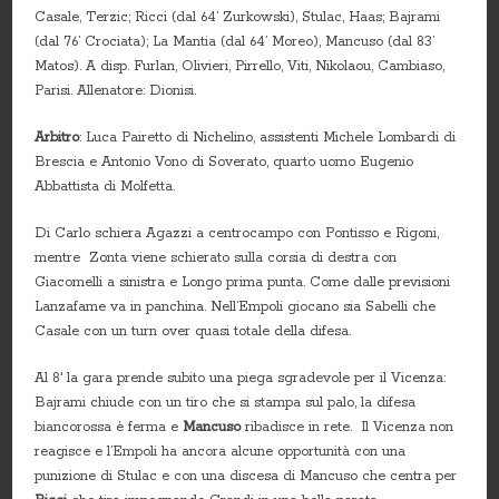
Casale, Terzic; Ricci (dal 64’ Zurkowski), Stulac, Haas; Bajrami
(dal 76’ Crociata); La Mantia (dal 64’ Moreo), Mancuso (dal 83’
Matos). A disp. Furlan, Olivieri, Pirrello, Viti, Nikolaou, Cambiaso,
Parisi. Allenatore: Dionisi.
Arbitro
: Luca Pairetto di Nichelino, assistenti Michele Lombardi di
Brescia e Antonio Vono di Soverato, quarto uomo Eugenio
Abbattista di Molfetta.
Di Carlo schiera Agazzi a centrocampo con Pontisso e Rigoni,
mentre Zonta viene schierato sulla corsia di destra con
Giacomelli a sinistra e Longo prima punta. Come dalle previsioni
Lanzafame va in panchina. Nell’Empoli giocano sia Sabelli che
Casale con un turn over quasi totale della difesa.
Al 8′ la gara prende subito una piega sgradevole per il Vicenza:
Bajrami chiude con un tiro che si stampa sul palo, la difesa
biancorossa è ferma e
Mancuso
ribadisce in rete. Il Vicenza non
reagisce e l’Empoli ha ancora alcune opportunità con una
punizione di Stulac e con una discesa di Mancuso che centra per