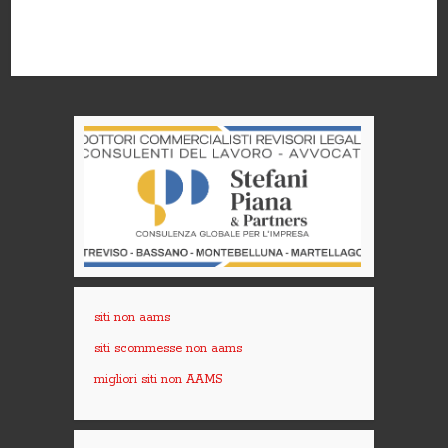
siti non aams
siti scommesse non aams
migliori siti non AAMS