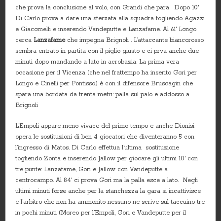
che prova la conclusione al volo, con Grandi che para. Dopo 10′
Di Carlo prova a dare una sferzata alla squadra togliendo Agazzi
e Giacomelli e inserendo Vandeputte e Lanzafame. Al 61′ Longo
cerca
Lanzafame
che impegna Brignoli . L’attaccante biancorosso
sembra entrato in partita con il piglio giusto e ci prva anche due
minuti dopo mandando a lato in acrobazia. La prima vera
occasione per il Vicenza (che nel frattempo ha inserito Gori per
Longo e Cinelli per Pontisso) è con il difensore Bruscagin che
spara una bordata da trenta metri: palla sul palo e addosso a
Brignoli
L’Empoli appare meno vivace del primo tempo e anche Dionisi
opera le sostituzioni di ben 4 giocatori che diventeranno 5 con
l’ingresso di Matos. Di Carlo effettua l’ultima sostituzione
togliendo Zonta e inserendo Jallow per giocare gli ultimi 10′ con
tre punte: Lanzafame, Gori e Jallow con Vandeputte a
centrocampo. Al 84′ ci prova Gori ma la palla esce a lato. Negli
ultimi minuti forse anche per la stanchezza la gara si incattivisce
e l’arbitro che non ha ammonito nessuno ne scrive sul taccuino tre
in pochi minuti (Moreo per l’Empoli, Gori e Vandeputte per il