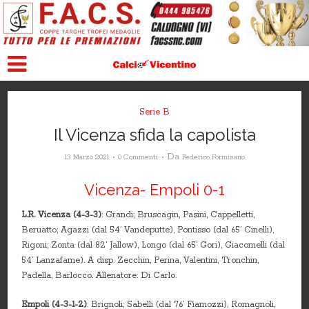
Serie B
Il Vicenza sfida la capolista
Da
13 Marzo 2021
0 Commenti
Federico Formisano
Vicenza- Empoli 0-1
L.R. Vicenza (4-3-3)
: Grandi; Bruscagin, Pasini, Cappelletti,
Beruatto; Agazzi (dal 54’ Vandeputte), Pontisso (dal 65’ Cinelli),
Rigoni; Zonta (dal 82’ Jallow), Longo (dal 65’ Gori), Giacomelli (dal
54’ Lanzafame). A disp. Zecchin, Perina, Valentini, Tronchin,
Padella, Barlocco. Allenatore: Di Carlo.
Empoli (4-3-1-2)
: Brignoli; Sabelli (dal 76’ Fiamozzi), Romagnoli,