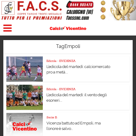
TagEmpoli
Edicola
•
EVIDENZA
L’edicola del martedì: calciomercato
pro a metà...
Edicola
•
EVIDENZA
L’edicola del martedì: il vento degli
esoneri...
Serie B
Vicenza battuto ad Empoli, ma
l’onore è salvo..