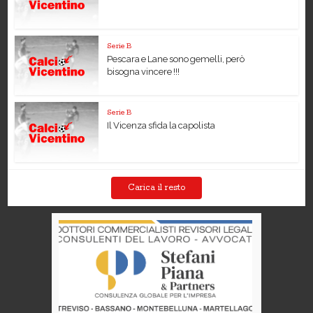
Serie B
Pescara e Lane sono gemelli, però
bisogna vincere !!!
Serie B
Il Vicenza sfida la capolista
Carica il resto