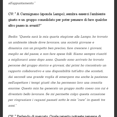
all’appuntamento.”
CV: “ A Carmignano (sponda Lampo), sembra esserci l’ambiente
giusto e un gruppo consolidato per poter pensare di fare qualche
altro passo in avanti?”
Bedin: “Questa sarà la mia quarta stagione alla Lampo, ho trovato
un ambiente ideale dove lavorare, una società giovane e
dinamica con un progetto ben preciso, fare crescere i giovani,
meglio se del paese, e non fare spese folli. Siamo sempre riusciti
a migliorarci anno dopo anno. Quando sono arrivato ho trovato
persone del gruppo storico e giovani, dai primi ho riscontrato un
rapporto collaborativo e una disponibilità tutt’altro che scontati,
dai secondi una grande voglia di emergere ma anche la pazienza
nell’aspettare i tempi giusti che ha permesso loro una crescita
enorme. Questo mix ha generato un gruppo molto coeso con cui è
diventato bello lavorare. Se mi permette colgo questa occasione
per ringraziare i ragazzi passati sotto le mie “cure” in questi tre
anni.”
CV: “ Parlando di mercato. Quale reparto potreste pensare di