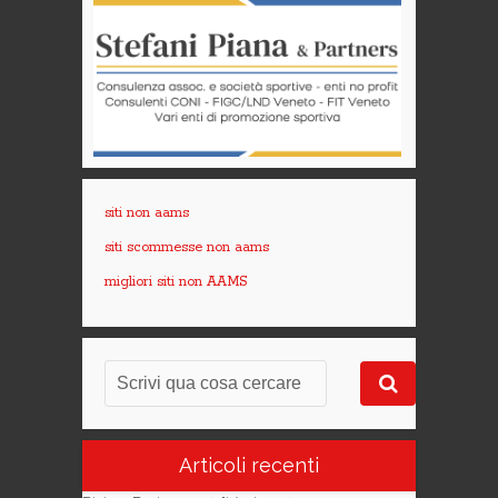
siti non aams
siti scommesse non aams
migliori siti non AAMS
Articoli recenti