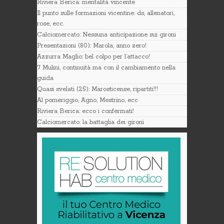
Riviera Berica: mentalità vincente
Il punto sulle formazioni vicentine: ds, allenatori,
rose, ecc.
Calciomercato: Nessuna anticipazione sui gironi
Presentazioni (80): Marola, anno zero!
Azzurra Maglio: bel colpo per l’attacco!
7 Mulini, continuità ma con il cambiamento nella
guida
Quasi svelati (25): Marosticense, ripartiti!!!
Al pomeriggio, Agno, Mestrino, ecc
Riviera Berica: ecco i confermati!
Calciomercato: la battaglia dei gironi