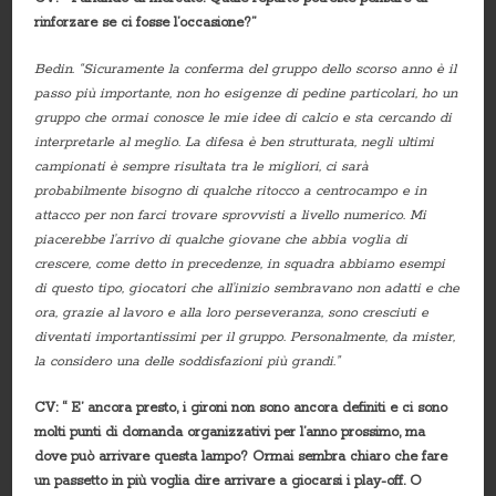
rinforzare se ci fosse l’occasione?”
Bedin. “Sicuramente la conferma del gruppo dello scorso anno è il
passo più importante, non ho esigenze di pedine particolari, ho un
gruppo che ormai conosce le mie idee di calcio e sta cercando di
interpretarle al meglio. La difesa è ben strutturata, negli ultimi
campionati è sempre risultata tra le migliori, ci sarà
probabilmente bisogno di qualche ritocco a centrocampo e in
attacco per non farci trovare sprovvisti a livello numerico. Mi
piacerebbe l’arrivo di qualche giovane che abbia voglia di
crescere, come detto in precedenze, in squadra abbiamo esempi
di questo tipo, giocatori che all’inizio sembravano non adatti e che
ora, grazie al lavoro e alla loro perseveranza, sono cresciuti e
diventati importantissimi per il gruppo. Personalmente, da mister,
la considero una delle soddisfazioni più grandi.”
CV: “ E’ ancora presto, i gironi non sono ancora definiti e ci sono
molti punti di domanda organizzativi per l’anno prossimo, ma
dove può arrivare questa lampo? Ormai sembra chiaro che fare
un passetto in più voglia dire arrivare a giocarsi i play-off. O