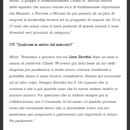
Miolo: “Il gruppo è confermatissimo. Ormai lo “zoccolo storico”
della squadra che ancora resiste ed è di fondamentale importanza
(da Mezzato, a Perrone, a Mironi) ha già passato da un paio di
stagioni la leadership tecnica ad un gruppetto di ragazzi dai 23 ai
27 anni che ormai sono il cuore pulsante di questa società e sono
diventati veri giocatori di categoria.”
CV: “Qualcosa in arrivo dal mercato?”
Miolo: “Ritornerà a giocare con noi
Luca Zacchia
dopo un anno e
mezzo di inattività. Classe ’98 aveva già fatto bene da noi nella
stagione pre pandemica, è molto bravo, conosce l’ambiente e
potrebbe alzare il tasso tecnico complessivo. Stiamo poi lavorando
ad un altro colpo. Sempre filosofia km 0. Un ragazzo che ci
conosce e che è già qualche anno che lo vorrei vedere vestito in
arancio-azzurro. Poi speriamo che si rinforzi sempre più la
collaborazione con il Carmenta. In tal senso c’è qualche giovane
rosso-blu veramente bravo che ci piacerebbe avere con noi
quest’anno per prepararlo a palcoscenici più importanti in futuro.
Ne parleremo…”