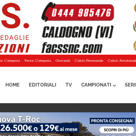
a Categoria
Terza Categoria
Giovanili
Calcio Femminile
Calcio Amatorial
HOME
EDITORIALI
TV
CAMPIONATI
SERI