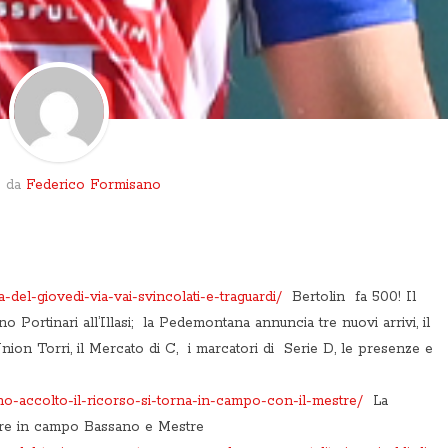
o da
Federico Formisano
-del-giovedi-via-vai-svincolati-e-traguardi/
Bertolin fa 500! Il
 Portinari all’Illasi; la Pedemontana annuncia tre nuovi arrivi, il
ion Torri, il Mercato di C, i marcatori di Serie D, le presenze e
no-accolto-il-ricorso-si-torna-in-campo-con-il-mestre/
La
nare in campo Bassano e Mestre