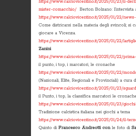
https://www.calciovicentino.it/2025/01/23/il-der
mister-comacchio/
Berton Bolzano: l’intervista
https://www.calciovicentino.it/2025/01/22/news
Come districarsi nella materia degli svincoli; si 
giocare a Vicenza.
https://www.calciovicentino.it/2025/01/22/lartig
Zanini
https://www.calciovicentino.it/2025/01/22/prima
il punto, i top, i marcatori, le cronache
https://www.calciovicentino.it/2025/01/22/mond
(Nazionali, Elite, Regionali e Provinciali) a cura 
https://www.calciovicentino.it/2025/01/23/sguar
il Punto, i top, la classifica marcatori le cronach
https://www.calciovicentino.it/2025/01/23/giochi-
Tradizione calcistica italiana nei giochi a tema
https://www.calciovicentino.it/2025/01/24/il-te
Quinto di
Francesco Andreotti con
le foto di
Sa