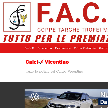
Serie D
Eccellenza
Promozione
Prima Categoria
Second
Tutte le notizie sul Calcio Vicentino