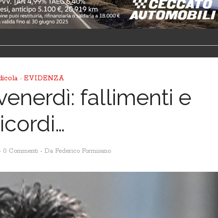
dicola
EVIDENZA
•
venerdì: fallimenti e
ricordi…
0 Commenti
Da
Federico Formisano