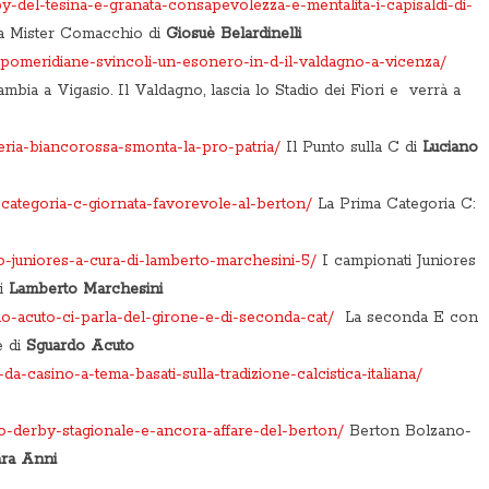
by-del-tesina-e-granata-consapevolezza-e-mentalita-i-capisaldi-di-
 a Mister Comacchio di
Giosuè Belardinelli
-pomeridiane-svincoli-un-esonero-in-d-il-valdagno-a-vicenza/
cambia a Vigasio. Il Valdagno, lascia lo Stadio dei Fiori e verrà a
lieria-biancorossa-smonta-la-pro-patria/
Il Punto sulla C di
Luciano
-categoria-c-giornata-favorevole-al-berton/
La Prima Categoria C:
o-juniores-a-cura-di-lamberto-marchesini-5/
I campionati Juniores
di
Lamberto Marchesini
do-acuto-ci-parla-del-girone-e-di-seconda-cat/
La seconda E con
e di
Sguardo Acuto
da-casino-a-tema-basati-sulla-tradizione-calcistica-italiana/
rzo-derby-stagionale-e-ancora-affare-del-berton/
Berton Bolzano-
ra Anni