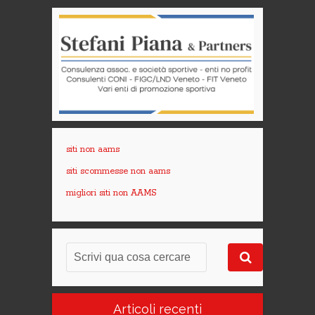
siti non aams
siti scommesse non aams
migliori siti non AAMS
Articoli recenti