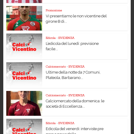
Promozione
Vi presentiamo le non vicentine del
girone B di...
Edicola
•
EVIDENZA
L’edicola del lunedì: previsione
facile...
Calciomercato
•
EVIDENZA
Ultime della notte da 7 Comuni,
Plateola, Barbarano...
Calciomercato
•
EVIDENZA
Calciomercato della domenica: le
società di Eccellenza...
Edicola
•
EVIDENZA
Edicola del venerdi: interviste pre