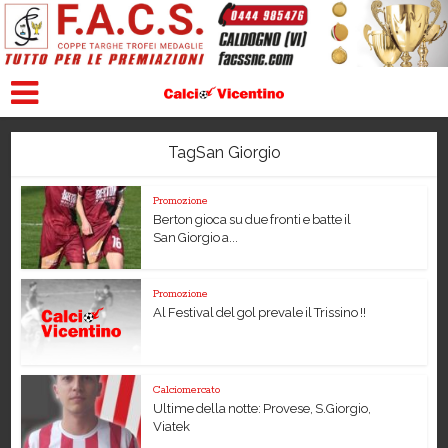
TagSan Giorgio
Promozione
Berton gioca su due fronti e batte il
San Giorgio a...
Promozione
Al Festival del gol prevale il Trissino !!
Calciomercato
Ultime della notte: Provese, S.Giorgio,
Viatek