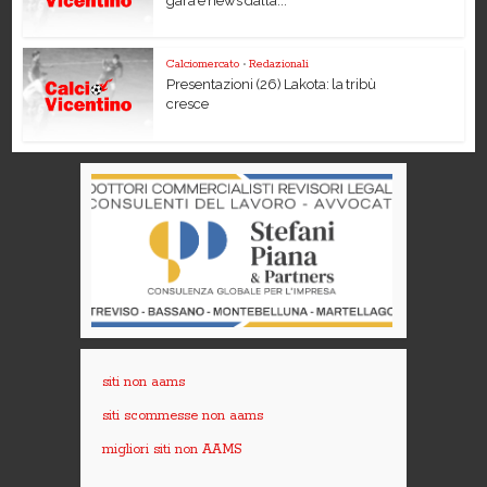
gara e news dalla...
Calciomercato
•
Redazionali
Presentazioni (26) Lakota: la tribù
cresce
siti non aams
siti scommesse non aams
migliori siti non AAMS