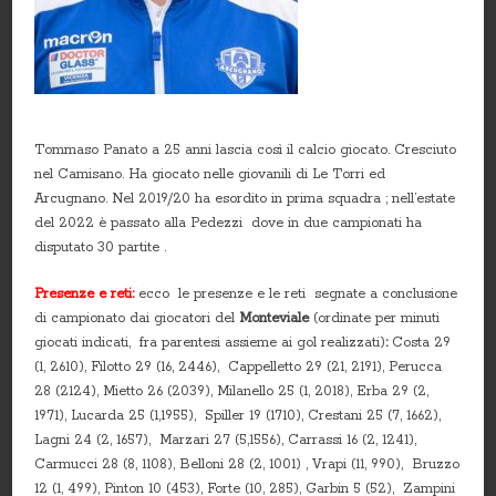
Tommaso Panato a 25 anni lascia così il calcio giocato. Cresciuto
nel Camisano. Ha giocato nelle giovanili di Le Torri ed
Arcugnano. Nel 2019/20 ha esordito in prima squadra ; nell’estate
del 2022 è passato alla Pedezzi dove in due campionati ha
disputato 30 partite .
Presenze e reti:
ecco le presenze e le reti segnate a conclusione
di campionato dai giocatori del
Monteviale
(ordinate per minuti
giocati indicati, fra parentesi assieme ai gol realizzati)
:
Costa 29
(1, 2610), Filotto 29 (16, 2446), Cappelletto 29 (21, 2191), Perucca
28 (2124), Mietto 26 (2039), Milanello 25 (1, 2018), Erba 29 (2,
1971), Lucarda 25 (1,1955), Spiller 19 (1710), Crestani 25 (7, 1662),
Lagni 24 (2, 1657), Marzari 27 (5,1556), Carrassi 16 (2, 1241),
Carmucci 28 (8, 1108), Belloni 28 (2, 1001) , Vrapi (11, 990), Bruzzo
12 (1, 499), Pinton 10 (453), Forte (10, 285), Garbin 5 (52), Zampini