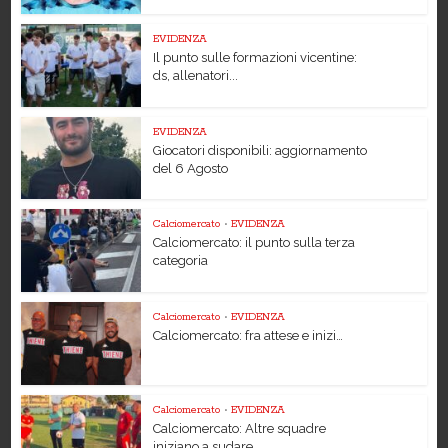
EVIDENZA
Il punto sulle formazioni vicentine:
ds, allenatori...
EVIDENZA
Giocatori disponibili: aggiornamento
del 6 Agosto
Calciomercato
•
EVIDENZA
Calciomercato: il punto sulla terza
categoria
Calciomercato
•
EVIDENZA
Calciomercato: fra attese e inizi…
Calciomercato
•
EVIDENZA
Calciomercato: Altre squadre
iniziano a sudare…