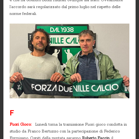
e che ha ottenuto buoni risultati ovunque sia stato. Ovviamente
l’accordo sarà regolarizzato dal primo luglio nel rispetto delle
norme federali.
F
Fuori Gioco:
Lunedi torna la tramissione Fuori gioco condotta in
studio da Franco Bertuzzo con la partecipazione di Federico
Formisano. Ospiti della puntata saranno
Roberto Faccin
, il