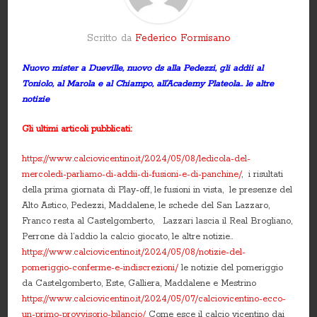
Scritto da
Federico Formisano
Nuovo mister a Dueville, nuovo ds alla Pedezzi, gli addii al
Toniolo, al Marola e al Chiampo, all’Academy Plateola.. le altre
notizie
Gli ultimi articoli pubblicati:
https://www.calciovicentino.it/2024/05/08/ledicola-del-
mercoledi-parliamo-di-addii-di-fusioni-e-di-panchine/
, i risultati
della prima giornata di Play-off, le fusioni in vista, le presenze del
Alto Astico, Pedezzi, Maddalene, le schede del San Lazzaro,
Franco resta al Castelgomberto, Lazzari lascia il Real Brogliano,
Perrone dà l’addio la calcio giocato, le altre notizie..
https://www.calciovicentino.it/2024/05/08/notizie-del-
pomeriggio-conferme-e-indiscrezioni/
le notizie del pomeriggio
da Castelgomberto, Este, Galliera, Maddalene e Mestrino
https://www.calciovicentino.it/2024/05/07/calciovicentino-ecco-
un-primo-provvisorio-bilancio/
Come esce il calcio vicentino dai