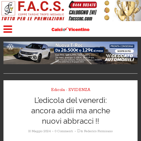
Edicola
EVIDENZA
•
L’edicola del venerdì:
ancora addii ma anche
nuovi abbracci !!
Da
10 Maggio 2024
0 Commenti
Federico Formisano