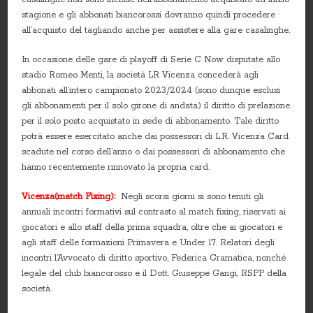
stagione e gli abbonati biancorossi dovranno quindi procedere
all’acquisto del tagliando anche per assistere alla gare casalinghe.
In occasione delle gare di playoff di Serie C Now disputate allo
stadio Romeo Menti, la società LR Vicenza concederà agli
abbonati all’intero campionato 2023/2024 (sono dunque esclusi
gli abbonamenti per il solo girone di andata) il diritto di prelazione
per il solo posto acquistato in sede di abbonamento. Tale diritto
potrà essere esercitato anche dai possessori di L.R. Vicenza Card
scadute nel corso dell’anno o dai possessori di abbonamento che
hanno recentemente rinnovato la propria card.
Vicenza(match Fixing):
Negli scorsi giorni si sono tenuti gli
annuali incontri formativi sul contrasto al match fixing, riservati ai
giocatori e allo staff della prima squadra, oltre che ai giocatori e
agli staff delle formazioni Primavera e Under 17. Relatori degli
incontri l’Avvocato di diritto sportivo, Federica Gramatica, nonché
legale del club biancorosso e il Dott. Giuseppe Gangi, RSPP della
società.