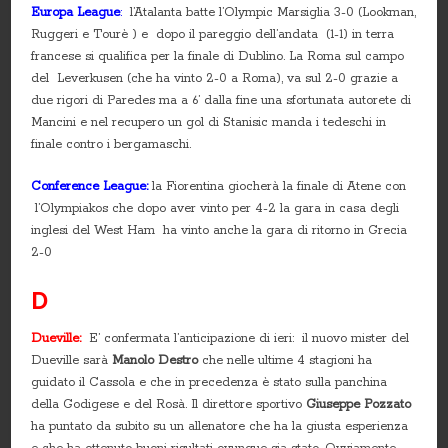
Europa League
:
l’Atalanta batte l’Olympic Marsiglia 3-0 (Lookman,
Ruggeri e Tourè ) e dopo il pareggio dell’andata (1-1) in terra
francese si qualifica per la finale di Dublino. La Roma sul campo
del Leverkusen (che ha vinto 2-0 a Roma), va sul 2-0 grazie a
due rigori di Paredes ma a 6’ dalla fine una sfortunata autorete di
Mancini e nel recupero un gol di Stanisic manda i tedeschi in
finale contro i bergamaschi.
Conference League:
la Fiorentina giocherà la finale di Atene con
l’Olympiakos che dopo aver vinto per 4-2 la gara in casa degli
inglesi del West Ham ha vinto anche la gara di ritorno in Grecia
2-0
D
Dueville:
E’ confermata l’anticipazione di ieri: il nuovo mister del
Dueville sarà
Manolo Destro
che nelle ultime 4 stagioni ha
guidato il Cassola e che in precedenza è stato sulla panchina
della Godigese e del Rosà. Il direttore sportivo
Giuseppe Pozzato
ha puntato da subito su un allenatore che ha la giusta esperienza