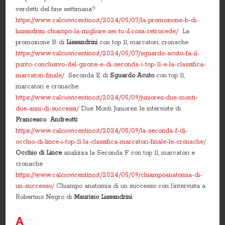
verdetti del fine settimana?
https://www.calciovicentino.it/2024/05/07/la-promozione-b-di-
lissandrini-chiampo-la-migliore-sei-tu-il-rosa-retrocede/
La
promozione B di
Lissandrini
con top 11, marcatori, cronache
https://www.calciovicentino.it/2024/05/07/sguardo-acuto-fa-il-
punto-conclusivo-del-girone-e-di-seconda-i-top-11-e-la-classifica-
marcatori-finale/
Seconda E di
Sguardo Acuto
con top 11,
marcatori e cronache
https://www.calciovicentino.it/2024/05/09/juniores-due-monti-
due-anni-di-successi/
Due Monti Juniores: le interviste di
Francesco Andreotti
https://www.calciovicentino.it/2024/05/09/la-seconda-f-di-
occhio-di-lince-i-top-11-la-classifica-marcatori-finale-le-cronache/
Occhio di Lince
analizza la Seconda F con top 11, marcatori e
cronache
https://www.calciovicentino.it/2024/05/09/chiampoanatomia-di-
un-successo/
Chiampo anatomia di un successo con l’intervista a
Robertino Negro di
Maurizio Lissandrini
A