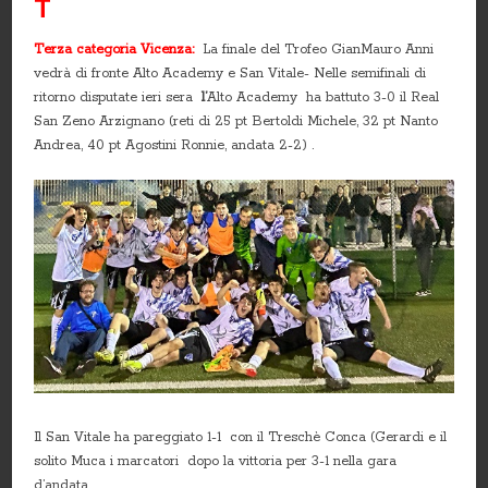
T
Terza categoria Vicenza
:
La finale del Trofeo GianMauro Anni
vedrà di fronte Alto Academy e San Vitale- Nelle semifinali di
ritorno disputate ieri sera
l’
Alto Academy ha battuto 3-0 il Real
San Zeno Arzignano (reti di 25 pt Bertoldi Michele, 32 pt Nanto
Andrea, 40 pt Agostini Ronnie, andata 2-2) .
Il San Vitale ha pareggiato 1-1 con il Treschè Conca (Gerardi e il
solito Muca i marcatori dopo la vittoria per 3-1 nella gara
d’andata