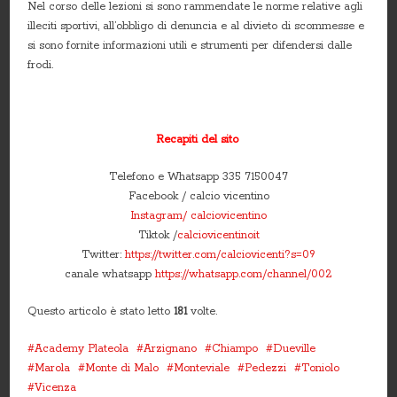
Nel corso delle lezioni si sono rammendate le norme relative agli
illeciti sportivi, all’obbligo di denuncia e al divieto di scommesse e
si sono fornite informazioni utili e strumenti per difendersi dalle
frodi.
Recapiti del sito
Telefono e Whatsapp 335 7150047
Facebook / calcio vicentino
Instagram/ calciovicentino
Tiktok /
calciovicentinoit
Twitter:
https://twitter.com/calciovicenti?s=09
canale whatsapp
https://whatsapp.com/channel/002
Questo articolo è stato letto
181
volte.
Academy Plateola
Arzignano
Chiampo
Dueville
Marola
Monte di Malo
Monteviale
Pedezzi
Toniolo
Vicenza