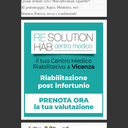
Quasi svelati (25): Marosticense, ripartiti!!!
Al pomeriggio, Agno, Mestrino, ecc
Riviera Berica: ecco i confermati!