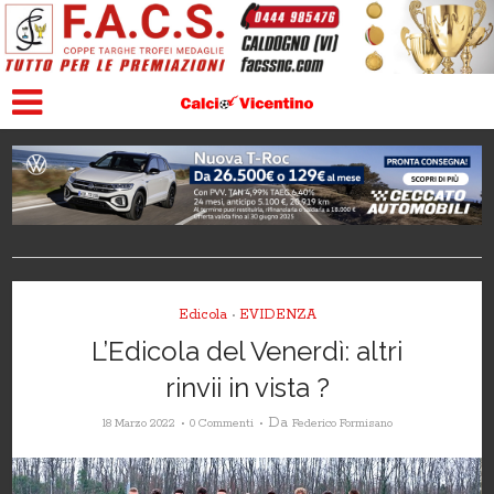
Edicola
EVIDENZA
•
L’Edicola del Venerdì: altri
rinvii in vista ?
Da
18 Marzo 2022
0 Commenti
Federico Formisano