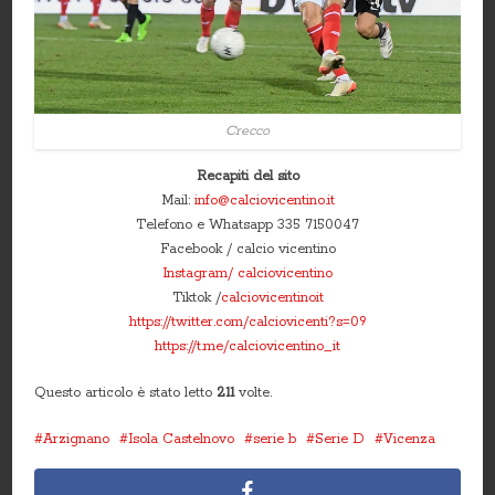
Crecco
Recapiti del sito
Mail:
info@calciovicentino.it
Telefono e Whatsapp 335 7150047
Facebook / calcio vicentino
Instagram/ calciovicentino
Tiktok /
calciovicentinoit
https://twitter.com/calciovicenti?s=09
https://t.me/calciovicentino_it
Questo articolo è stato letto
211
volte.
Arzignano
Isola Castelnovo
serie b
Serie D
Vicenza