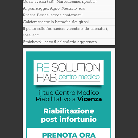
Quasi svelati (25): Marosticense, ripartiti!!!
Al pomeriggio, Agno, Mestrino, ecc
Riviera Berica: ecco i confermati!
Calciomercato: la battaglia dei gironi
Il punto sulle formazioni vicentine: ds, allenatori,
rose, ecc.
Amichevoli: ecco il calendario aggiornato