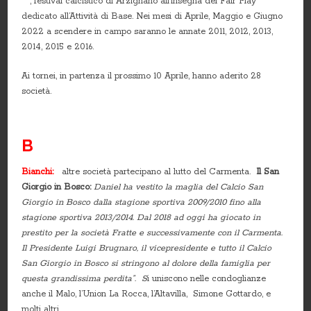
“ ”, festival calcistico di Arzignano all’insegna del Fair Play
dedicato all’Attività di Base. Nei mesi di Aprile, Maggio e Giugno
2022 a scendere in campo saranno le annate 2011, 2012, 2013,
2014, 2015 e 2016.
Ai tornei, in partenza il prossimo 10 Aprile, hanno aderito 28
società.
B
Bianchi:
altre società partecipano al lutto del Carmenta.
Il San
Giorgio in Bosco:
Daniel ha vestito la maglia del Calcio San
Giorgio in Bosco dalla stagione sportiva 2009/2010 fino alla
stagione sportiva 2013/2014. Dal 2018 ad oggi ha giocato in
prestito per la società Fratte e successivamente con il Carmenta.
Il Presidente Luigi Brugnaro, il vicepresidente e tutto il Calcio
San Giorgio in Bosco si stringono al dolore della famiglia per
questa grandissima perdita”.
S
i uniscono nelle condoglianze
anche il Malo, l’Union La Rocca, l’Altavilla, Simone Gottardo, e
molti altri..