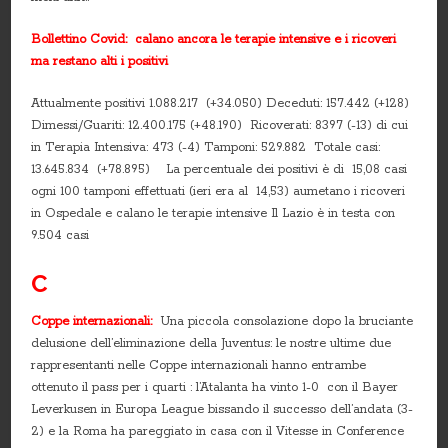
Bollettino Covid: calano ancora le terapie intensive e i ricoveri
ma restano alti i positivi
Attualmente positivi 1.088.217 (+34.050) Deceduti: 157.442 (+128)
Dimessi/Guariti: 12.400.175 (+48.190) Ricoverati: 8397 (-13) di cui
in Terapia Intensiva: 473 (-4) Tamponi: 529.882 Totale casi:
13.645.834 (+78.895) La percentuale dei positivi è di 15,08 casi
ogni 100 tamponi effettuati (ieri era al 14,53) aumetano i ricoveri
in Ospedale e calano le terapie intensive Il Lazio è in testa con
9.504 casi
C
Coppe internazionali:
Una piccola consolazione dopo la bruciante
delusione dell’eliminazione della Juventus: le nostre ultime due
rappresentanti nelle Coppe internazionali hanno entrambe
ottenuto il pass per i quarti : l’Atalanta ha vinto 1-0 con il Bayer
Leverkusen in Europa League bissando il successo dell’andata (3-
2) e la Roma ha pareggiato in casa con il Vitesse in Conference