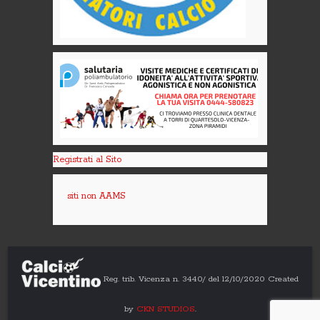
Registrati al Sito
siti non AAMS
Reg. trib. Vicenza n. 3440/ del 12/10/2020 Created
by
CKN STUDIOS
.