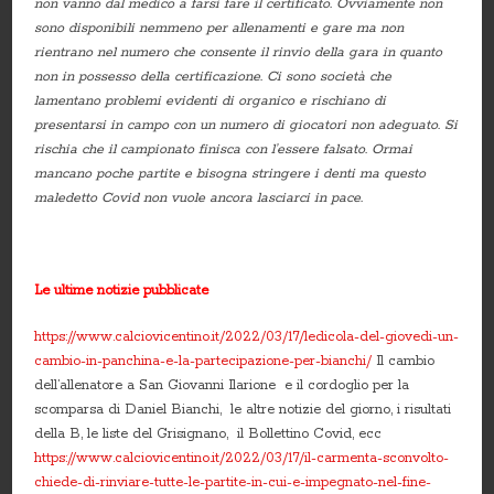
non vanno dal medico a farsi fare il certificato. Ovviamente non
sono disponibili nemmeno per allenamenti e gare ma non
rientrano nel numero che consente il rinvio della gara in quanto
non in possesso della certificazione. Ci sono società che
lamentano problemi evidenti di organico e rischiano di
presentarsi in campo con un numero di giocatori non adeguato. Si
rischia che il campionato finisca con l’essere falsato. Ormai
mancano poche partite e bisogna stringere i denti ma questo
maledetto Covid non vuole ancora lasciarci in pace.
Le ultime notizie pubblicate
https://www.calciovicentino.it/2022/03/17/ledicola-del-giovedi-un-
cambio-in-panchina-e-la-partecipazione-per-bianchi/
Il cambio
dell’allenatore a San Giovanni Ilarione e il cordoglio per la
scomparsa di Daniel Bianchi, le altre notizie del giorno, i risultati
della B, le liste del Grisignano, il Bollettino Covid, ecc
https://www.calciovicentino.it/2022/03/17/il-carmenta-sconvolto-
chiede-di-rinviare-tutte-le-partite-in-cui-e-impegnato-nel-fine-