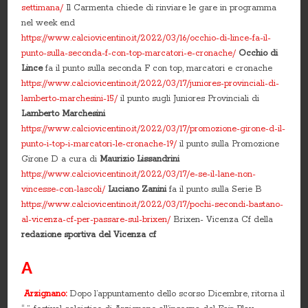
settimana/
Il Carmenta chiede di rinviare le gare in programma
nel week end
https://www.calciovicentino.it/2022/03/16/occhio-di-lince-fa-il-
punto-sulla-seconda-f-con-top-marcatori-e-cronache/
Occhio di
Lince
fa il punto sulla seconda F con top, marcatori e cronache
https://www.calciovicentino.it/2022/03/17/juniores-provinciali-di-
lamberto-marchesini-15/
il punto sugli Juniores Provinciali di
Lamberto Marchesini
https://www.calciovicentino.it/2022/03/17/promozione-girone-d-il-
punto-i-top-i-marcatori-le-cronache-19/
il punto sulla Promozione
Girone D a cura di
Maurizio Lissandrini
https://www.calciovicentino.it/2022/03/17/e-se-il-lane-non-
vincesse-con-lascoli/
Luciano Zanini
fa il punto sulla Serie B
https://www.calciovicentino.it/2022/03/17/pochi-secondi-bastano-
al-vicenza-cf-per-passare-sul-brixen/
Brixen- Vicenza Cf della
redazione sportiva del Vicenza cf
A
Arzignano:
Dopo l’appuntamento dello scorso Dicembre, ritorna il