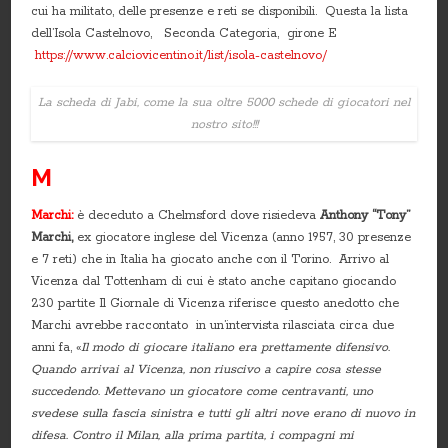
cui ha militato, delle presenze e reti se disponibili. Questa la lista
dell’Isola Castelnovo, Seconda Categoria, girone E
https://www.calciovicentino.it/list/isola-castelnovo/
La scheda di Jabi, come la sua oltre 5000 schede di giocatori nel
nostro sito!!!
M
Marchi:
è deceduto a Chelmsford dove risiedeva
Anthony “Tony”
Marchi,
ex giocatore inglese del Vicenza (anno 1957, 30 presenze
e 7 reti) che in Italia ha giocato anche con il Torino. Arrivo al
Vicenza dal Tottenham di cui è stato anche capitano giocando
230 partite Il Giornale di Vicenza riferisce questo anedotto che
Marchi avrebbe raccontato in un’intervista rilasciata circa due
anni fa, «
Il modo di giocare italiano era prettamente difensivo.
Quando arrivai al Vicenza, non riuscivo a capire cosa stesse
succedendo. Mettevano un giocatore come centravanti, uno
svedese sulla fascia sinistra e tutti gli altri nove erano di nuovo in
difesa. Contro il Milan, alla prima partita, i compagni mi