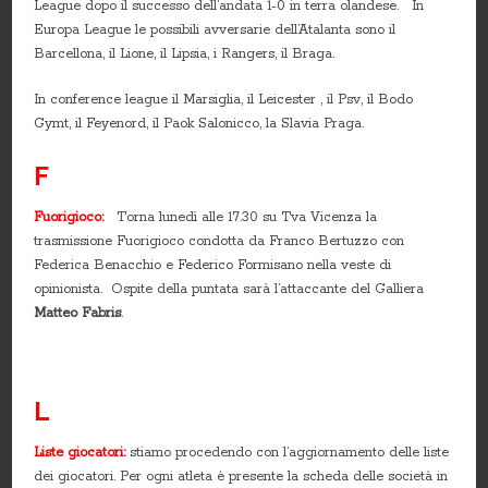
League dopo il successo dell’andata 1-0 in terra olandese. In
Europa League le possibili avversarie dell’Atalanta sono il
Barcellona, il Lione, il Lipsia, i Rangers, il Braga.
In conference league il Marsiglia, il Leicester , il Psv, il Bodo
Gymt, il Feyenord, il Paok Salonicco, la Slavia Praga.
F
Fuorigioco:
Torna lunedì alle 17.30 su Tva Vicenza la
trasmissione Fuorigioco condotta da Franco Bertuzzo con
Federica Benacchio e Federico Formisano nella veste di
opinionista. Ospite della puntata sarà l’attaccante del Galliera
Matteo Fabris
.
L
Liste giocatori:
stiamo procedendo con l’aggiornamento delle liste
dei giocatori. Per ogni atleta è presente la scheda delle società in