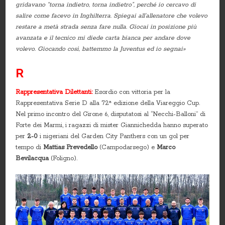
gridavano “torna indietro, torna indietro”, perché io cercavo di
salire come facevo in Inghilterra. Spiegai all’allenatore che volevo
restare a metà strada senza fare nulla. Giocai in posizione più
avanzata e il tecnico mi diede carta bianca per andare dove
volevo. Giocando così, battemmo la Juventus ed io segnai»
R
Rappresentativa Dilettanti:
Esordio con vittoria per la
Rappresentativa Serie D alla 72ª edizione della Viareggio Cup.
Nel primo incontro del Girone 6, disputatosi al “Necchi-Balloni” di
Forte dei Marmi, i ragazzi di mister Giannichedda hanno superato
per
2-0
i nigeriani del Garden City Panthers con un gol per
tempo di
Mattias Prevedello
(Campodarsego) e
Marco
Bevilacqua
(Foligno).